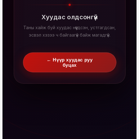
Хуудас олдсонгүй
Таны хайж буй хуудас нүүгдсэн, устгагдсан,
эсвэл хэзээ ч байгаагүй байж магадгүй.
← Нүүр хуудас руу
буцах