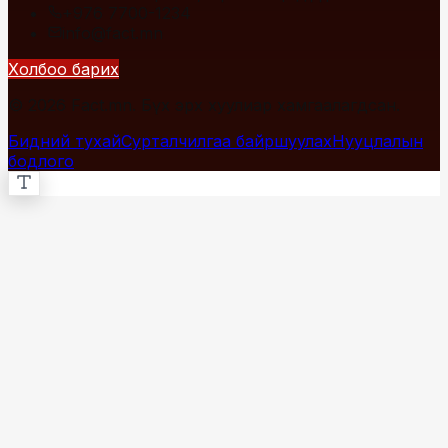
+976 7700-1234
info@fact.mn
Холбоо барих
© 2026 Fact.mn. Бүх эрх хуулиар хамгаалагдсан.
Бидний тухай
Сурталчилгаа байршуулах
Нууцлалын
бодлого