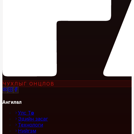
ЧУХЛЫГ ОНЦЛОВ
Ангилал
Улс Төр
Эдийн засаг
Технологи
Нийгэм