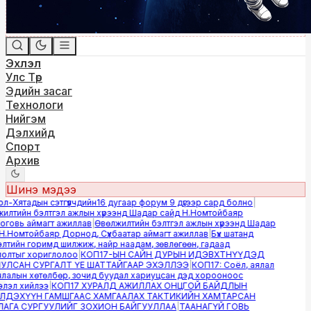
Эхлэл
Улс Төр
Эдийн засаг
Технологи
Нийгэм
Дэлхийд
Спорт
Архив
Шинэ мэдээ
Хятадын сэтгүүлчдийн16 дугаар форум 9 дүгээр сард болно
|
лтийн бэлтгэл ажлын хүрээнд Шадар сайд Н.Номтойбаяр
овь аймагт ажиллав
|
Өвөлжилтийн бэлтгэл ажлын хүрээнд Шадар
.Номтойбаяр Дорнод, Сүхбаатар аймагт ажиллав
|
Бүх шатанд
тийн горимд шилжиж, найр наадам, зөвлөгөөн, гадаад
лтыг хориглолоо
|
КОП17-ЫН САЙН ДУРЫН ИДЭВХТНҮҮДЭД
ЛСАН СУРГАЛТ ҮЕ ШАТТАЙГААР ЭХЭЛЛЭЭ
|
КОП17: Соёл, аялал
алын хөтөлбөр, зочид буудал хариуцсан дэд хорооноос
эл хийлээ
|
КОП17 ХУРАЛД АЖИЛЛАХ ОНЦГОЙ БАЙДЛЫН
ДЭХҮҮН ГАМШГААС ХАМГААЛАХ ТАКТИКИЙН ХАМТАРСАН
ГА СУРГУУЛИЙГ ЗОХИОН БАЙГУУЛЛАА
|
ТААНАГҮЙ ГОВЬ