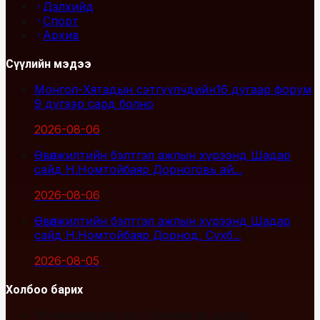
Дэлхийд
Спорт
Архив
Сүүлийн мэдээ
Монгол-Хятадын сэтгүүлчдийн16 дугаар форум
9 дүгээр сард болно
2026-08-06
Өвөлжилтийн бэлтгэл ажлын хүрээнд Шадар
сайд Н.Номтойбаяр Дорноговь ай...
2026-08-06
Өвөлжилтийн бэлтгэл ажлын хүрээнд Шадар
сайд Н.Номтойбаяр Дорнод, Сүхб...
2026-08-05
Холбоо барих
Улаанбаатар хот, Сүхбаатар дүүрэг