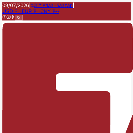
08/07/2026
|
31°
Улаанбаатар
|
USD
₮
--
EUR
₮
--
CNY
₮
--