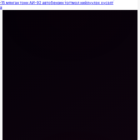
15 мянган тонн АИ-92 автобензин тогтмол нийлүүлэх хүсэлт