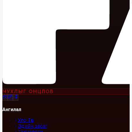
ЧУХЛЫГ ОНЦЛОВ
Ангилал
Улс Төр
Эдийн засаг
Технологи