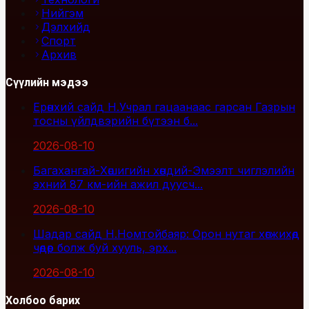
Нийгэм
Дэлхийд
Спорт
Архив
Сүүлийн мэдээ
Ерөнхий сайд Н.Учрал гацаанаас гарсан Газрын
тосны үйлдвэрийн бүтээн б...
2026-08-10
Багахангай-Хөшигийн хөндий-Эмээлт чиглэлийн
эхний 87 км-ийн ажил дуусч...
2026-08-10
Шадар сайд Н.Номтойбаяр: Орон нутаг хөгжихөд
чөдөр болж буй хууль, эрх...
2026-08-10
Холбоо барих