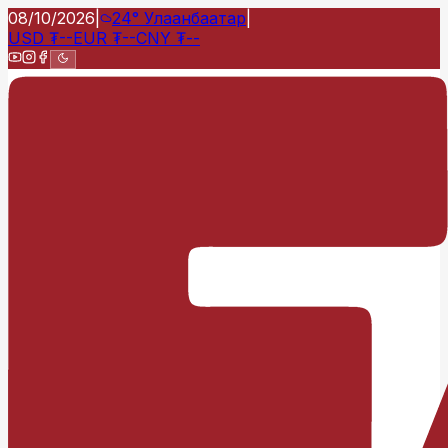
08/10/2026
|
24°
Улаанбаатар
|
USD
₮
--
EUR
₮
--
CNY
₮
--