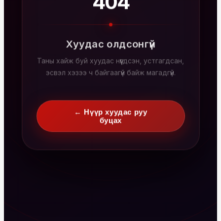
404
Хуудас олдсонгүй
Таны хайж буй хуудас нүүгдсэн, устгагдсан,
эсвэл хэзээ ч байгаагүй байж магадгүй.
← Нүүр хуудас руу
буцах