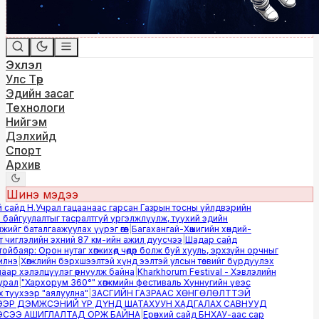
Эхлэл
Улс Төр
Эдийн засаг
Технологи
Нийгэм
Дэлхийд
Спорт
Архив
Шинэ мэдээ
 сайд Н.Учрал гацаанаас гарсан Газрын тосны үйлдвэрийн
байгуулалтыг тасралтгүй үргэлжлүүлж, түүхий эдийн
йг баталгаажуулах үүрэг өгөв
|
Багахангай-Хөшигийн хөндий-
чиглэлийн эхний 87 км-ийн ажил дуусчээ
|
Шадар сайд
баяр: Орон нутаг хөгжихөд чөдөр болж буй хууль, эрхзүйн орчныг
лнэ
|
Хөгжлийн бэрхшээлтэй хүнд ээлтэй улсын төсвийг бүрдүүлэх
ар хэлэлцүүлэг өрнүүлж байна
|
Kharkhorum Festival - Хэвлэлийн
рал
|
"Хархорум 360°" хөгжмийн фестиваль Хүннүгийн үеэс
түүхээр "аялуулна"
|
ЗАСГИЙН ГАЗРААС ХӨНГӨЛӨЛТТЭЙ
Р ДЭМЖСЭНИЙ ҮР ДҮНД ШАТАХУУН ХАДГАЛАХ САВНУУД
ЭЭ АШИГЛАЛТАД ОРЖ БАЙНА
|
Ерөнхий сайд БНХАУ-аас сар