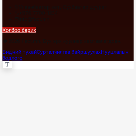
Улаанбаатар хот, Сүхбаатар дүүрэг
+976 7700-1234
info@fact.mn
Холбоо барих
© 2026 Fact.mn. Бүх эрх хуулиар хамгаалагдсан.
Бидний тухай
Сурталчилгаа байршуулах
Нууцлалын
бодлого