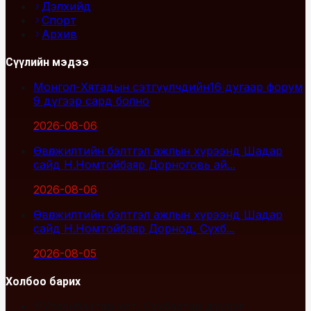
Дэлхийд
Спорт
Архив
Сүүлийн мэдээ
Монгол-Хятадын сэтгүүлчдийн16 дугаар форум
9 дүгээр сард болно
2026-08-06
Өвөлжилтийн бэлтгэл ажлын хүрээнд Шадар
сайд Н.Номтойбаяр Дорноговь ай...
2026-08-06
Өвөлжилтийн бэлтгэл ажлын хүрээнд Шадар
сайд Н.Номтойбаяр Дорнод, Сүхб...
2026-08-05
Холбоо барих
Улаанбаатар хот, Сүхбаатар дүүрэг