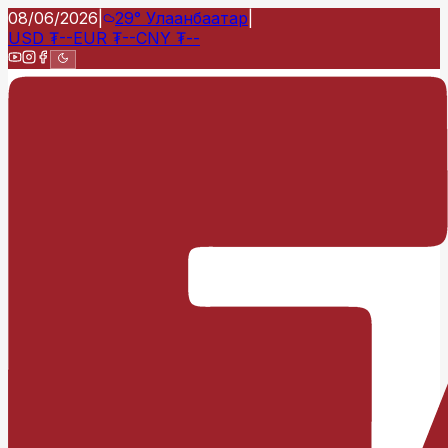
08/06/2026
|
29°
Улаанбаатар
|
USD
₮
--
EUR
₮
--
CNY
₮
--