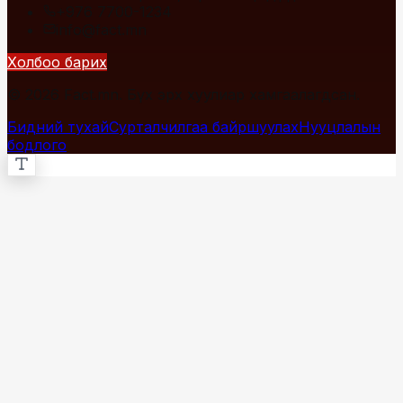
+976 7700-1234
info@fact.mn
Холбоо барих
© 2026 Fact.mn. Бүх эрх хуулиар хамгаалагдсан.
Бидний тухай
Сурталчилгаа байршуулах
Нууцлалын
бодлого