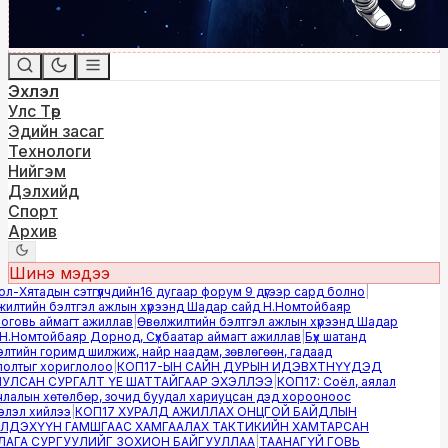
Эхлэл
Улс Төр
Эдийн засаг
Технологи
Нийгэм
Дэлхийд
Спорт
Архив
Шинэ мэдээ
-Хятадын сэтгүүлчдийн16 дугаар форум 9 дүгээр сард болно
|
лтийн бэлтгэл ажлын хүрээнд Шадар сайд Н.Номтойбаяр
овь аймагт ажиллав
|
Өвөлжилтийн бэлтгэл ажлын хүрээнд Шадар
.Номтойбаяр Дорнод, Сүхбаатар аймагт ажиллав
|
Бүх шатанд
тийн горимд шилжиж, найр наадам, зөвлөгөөн, гадаад
лтыг хориглолоо
|
КОП17-ЫН САЙН ДУРЫН ИДЭВХТНҮҮДЭД
ЛСАН СУРГАЛТ ҮЕ ШАТТАЙГААР ЭХЭЛЛЭЭ
|
КОП17: Соёл, аялал
алын хөтөлбөр, зочид буудал хариуцсан дэд хорооноос
эл хийлээ
|
КОП17 ХУРАЛД АЖИЛЛАХ ОНЦГОЙ БАЙДЛЫН
ДЭХҮҮН ГАМШГААС ХАМГААЛАХ ТАКТИКИЙН ХАМТАРСАН
ГА СУРГУУЛИЙГ ЗОХИОН БАЙГУУЛЛАА
|
ТААНАГҮЙ ГОВЬ