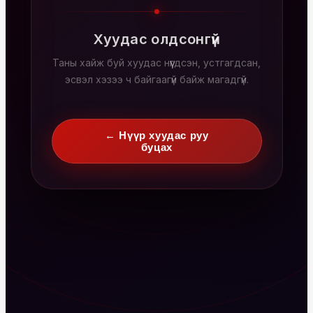
Хуудас олдсонгүй
Таны хайж буй хуудас нүүгдсэн, устгагдсан,
эсвэл хэзээ ч байгаагүй байж магадгүй.
← Нүүр хуудас руу
буцах