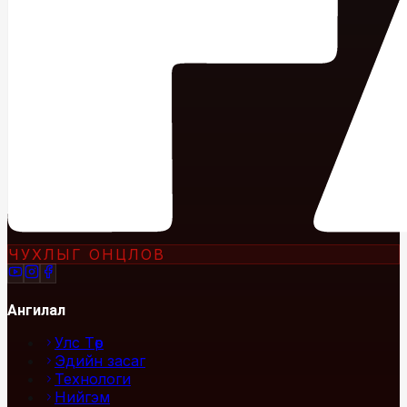
ЧУХЛЫГ ОНЦЛОВ
Ангилал
Улс Төр
Эдийн засаг
Технологи
Нийгэм