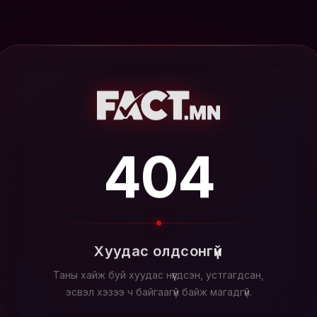
404
Хуудас олдсонгүй
Таны хайж буй хуудас нүүгдсэн, устгагдсан,
эсвэл хэзээ ч байгаагүй байж магадгүй.