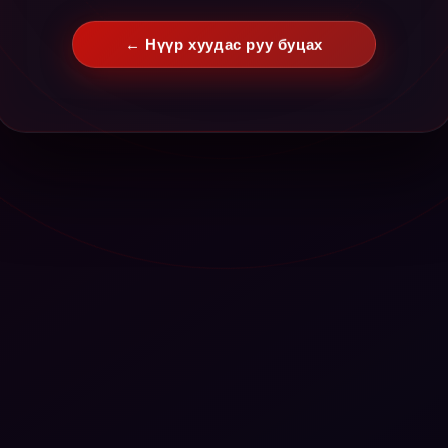
← Нүүр хуудас руу буцах