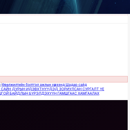
жилтийн бэлтгэл ажлын хүрээнд Шадар сайд
Н ДУРЫН ИДЭВХТНҮҮДЭД ЗОРИУЛСАН СУРГАЛТ ҮЕ
 БАЙДЛЫН БҮРЭЛДЭХҮҮН ГАМШГААС ХАМГААЛАХ