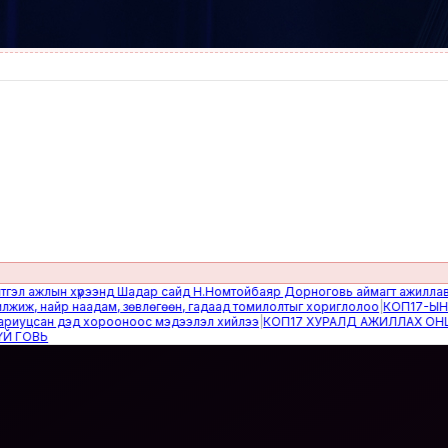
ажлын хүрээнд Шадар сайд Н.Номтойбаяр Дорноговь аймагт ажиллав
|
Өвөл
 найр наадам, зөвлөгөөн, гадаад томилолтыг хориглолоо
|
КОП17-ЫН САЙ
цсан дэд хорооноос мэдээлэл хийлээ
|
КОП17 ХУРАЛД АЖИЛЛАХ ОНЦГОЙ
ВЬ