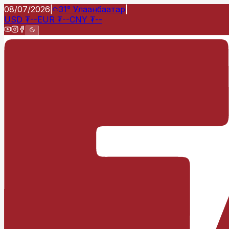
08/07/2026
|
31°
Улаанбаатар
|
USD
₮
--
EUR
₮
--
CNY
₮
--