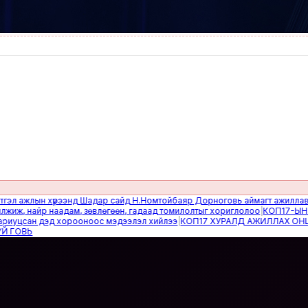
ажлын хүрээнд Шадар сайд Н.Номтойбаяр Дорноговь аймагт ажиллав
|
Өвөл
 найр наадам, зөвлөгөөн, гадаад томилолтыг хориглолоо
|
КОП17-ЫН САЙ
цсан дэд хорооноос мэдээлэл хийлээ
|
КОП17 ХУРАЛД АЖИЛЛАХ ОНЦГОЙ
ВЬ