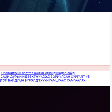
жилтийн бэлтгэл ажлын хүрээнд Шадар сайд
Н ДУРЫН ИДЭВХТНҮҮДЭД ЗОРИУЛСАН СУРГАЛТ ҮЕ
 БАЙДЛЫН БҮРЭЛДЭХҮҮН ГАМШГААС ХАМГААЛАХ