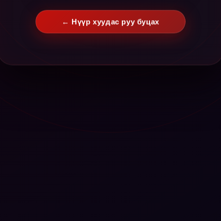
← Нүүр хуудас руу буцах