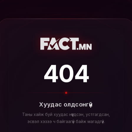
404
Хуудас олдсонгүй
Таны хайж буй хуудас нүүгдсэн, устгагдсан,
эсвэл хэзээ ч байгаагүй байж магадгүй.