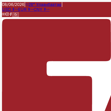
08/06/2026
|
28°
Улаанбаатар
|
USD
₮
--
EUR
₮
--
CNY
₮
--