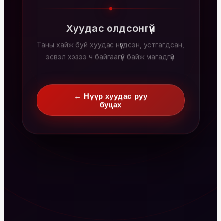
Хуудас олдсонгүй
Таны хайж буй хуудас нүүгдсэн, устгагдсан,
эсвэл хэзээ ч байгаагүй байж магадгүй.
← Нүүр хуудас руу
буцах