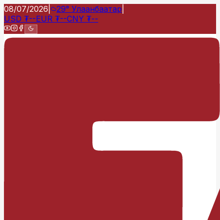
08/07/2026
|
29°
Улаанбаатар
|
USD
₮
--
EUR
₮
--
CNY
₮
--