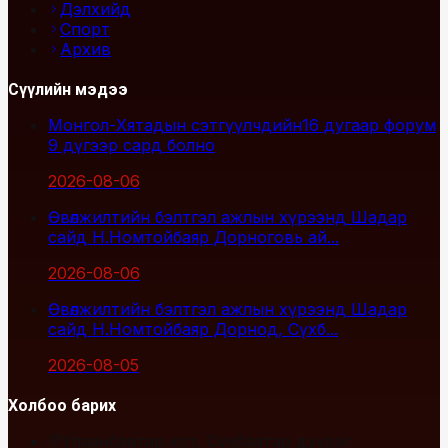
Дэлхийд
Спорт
Архив
Сүүлийн мэдээ
Монгол-Хятадын сэтгүүлчдийн16 дугаар форум
9 дүгээр сард болно
2026-08-06
Өвөлжилтийн бэлтгэл ажлын хүрээнд Шадар
сайд Н.Номтойбаяр Дорноговь ай...
2026-08-06
Өвөлжилтийн бэлтгэл ажлын хүрээнд Шадар
сайд Н.Номтойбаяр Дорнод, Сүхб...
2026-08-05
Холбоо барих
Улаанбаатар хот, Сүхбаатар дүүрэг