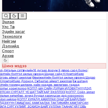
Эхлэл
Улс Төр
Эдийн засаг
Технологи
Нийгэм
Дэлхийд
Спорт
Архив
Шинэ мэдээ
Хятадын сэтгүүлчдийн16 дугаар форум 9 дүгээр сард болно
|
лтийн бэлтгэл ажлын хүрээнд Шадар сайд Н.Номтойбаяр
овь аймагт ажиллав
|
Өвөлжилтийн бэлтгэл ажлын хүрээнд Шадар
Номтойбаяр Дорнод, Сүхбаатар аймагт ажиллав
|
Бүх шатанд
ийн горимд шилжиж, найр наадам, зөвлөгөөн, гадаад
лтыг хориглолоо
|
КОП17-ЫН САЙН ДУРЫН ИДЭВХТНҮҮДЭД
САН СУРГАЛТ ҮЕ ШАТТАЙГААР ЭХЭЛЛЭЭ
|
КОП17: Соёл, аялал
алын хөтөлбөр, зочид буудал хариуцсан дэд хорооноос
эл хийлээ
|
КОП17 ХУРАЛД АЖИЛЛАХ ОНЦГОЙ БАЙДЛЫН
ДЭХҮҮН ГАМШГААС ХАМГААЛАХ ТАКТИКИЙН ХАМТАРСАН
ГА СУРГУУЛИЙГ ЗОХИОН БАЙГУУЛЛАА
|
ТААНАГҮЙ ГОВЬ