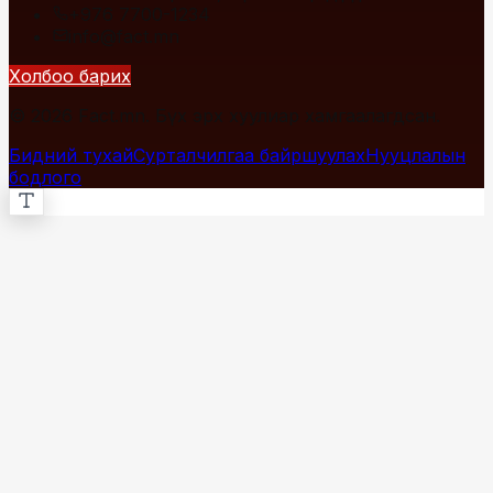
+976 7700-1234
info@fact.mn
Холбоо барих
© 2026 Fact.mn. Бүх эрх хуулиар хамгаалагдсан.
Бидний тухай
Сурталчилгаа байршуулах
Нууцлалын
бодлого