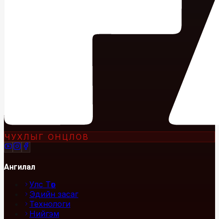
ЧУХЛЫГ ОНЦЛОВ
Ангилал
Улс Төр
Эдийн засаг
Технологи
Нийгэм