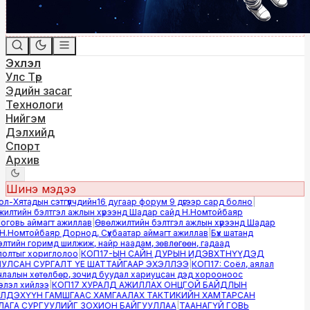
Эхлэл
Улс Төр
Эдийн засаг
Технологи
Нийгэм
Дэлхийд
Спорт
Архив
Шинэ мэдээ
-Хятадын сэтгүүлчдийн16 дугаар форум 9 дүгээр сард болно
|
лтийн бэлтгэл ажлын хүрээнд Шадар сайд Н.Номтойбаяр
овь аймагт ажиллав
|
Өвөлжилтийн бэлтгэл ажлын хүрээнд Шадар
.Номтойбаяр Дорнод, Сүхбаатар аймагт ажиллав
|
Бүх шатанд
тийн горимд шилжиж, найр наадам, зөвлөгөөн, гадаад
лтыг хориглолоо
|
КОП17-ЫН САЙН ДУРЫН ИДЭВХТНҮҮДЭД
ЛСАН СУРГАЛТ ҮЕ ШАТТАЙГААР ЭХЭЛЛЭЭ
|
КОП17: Соёл, аялал
алын хөтөлбөр, зочид буудал хариуцсан дэд хорооноос
эл хийлээ
|
КОП17 ХУРАЛД АЖИЛЛАХ ОНЦГОЙ БАЙДЛЫН
ДЭХҮҮН ГАМШГААС ХАМГААЛАХ ТАКТИКИЙН ХАМТАРСАН
ГА СУРГУУЛИЙГ ЗОХИОН БАЙГУУЛЛАА
|
ТААНАГҮЙ ГОВЬ