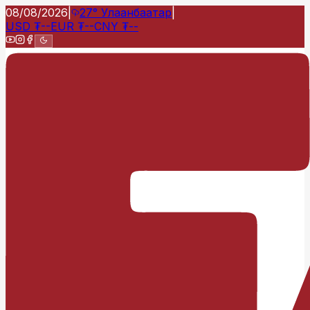
08/08/2026
|
27°
Улаанбаатар
|
USD
₮
--
EUR
₮
--
CNY
₮
--