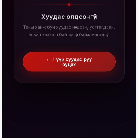
Хуудас олдсонгүй
Таны хайж буй хуудас нүүгдсэн, устгагдсан,
эсвэл хэзээ ч байгаагүй байж магадгүй.
← Нүүр хуудас руу
буцах