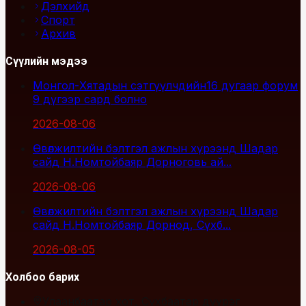
Дэлхийд
Спорт
Архив
Сүүлийн мэдээ
Монгол-Хятадын сэтгүүлчдийн16 дугаар форум
9 дүгээр сард болно
2026-08-06
Өвөлжилтийн бэлтгэл ажлын хүрээнд Шадар
сайд Н.Номтойбаяр Дорноговь ай...
2026-08-06
Өвөлжилтийн бэлтгэл ажлын хүрээнд Шадар
сайд Н.Номтойбаяр Дорнод, Сүхб...
2026-08-05
Холбоо барих
Улаанбаатар хот, Сүхбаатар дүүрэг