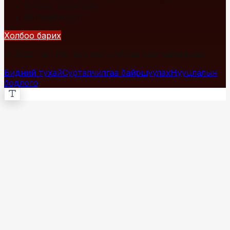
+976 7700-1234
info@fact.mn
Холбоо барих
© 2026 Fact.mn. Бүх эрх хуулиар хамгаалагдсан.
Бидний тухай
Сурталчилгаа байршуулах
Нууцлалын
бодлого