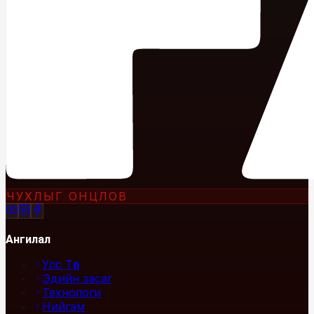
ЧУХЛЫГ ОНЦЛОВ
Ангилал
Улс Төр
Эдийн засаг
Технологи
Нийгэм