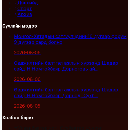
Дэлхийд
Спорт
Архив
Сүүлийн мэдээ
Монгол-Хятадын сэтгүүлчдийн16 дугаар форум
9 дүгээр сард болно
2026-08-06
Өвөлжилтийн бэлтгэл ажлын хүрээнд Шадар
сайд Н.Номтойбаяр Дорноговь ай...
2026-08-06
Өвөлжилтийн бэлтгэл ажлын хүрээнд Шадар
сайд Н.Номтойбаяр Дорнод, Сүхб...
2026-08-05
Холбоо барих
Улаанбаатар хот, Сүхбаатар дүүрэг