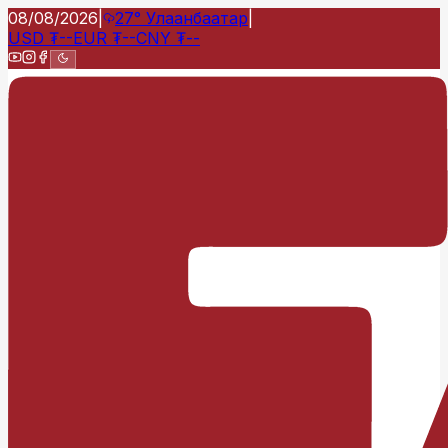
08/08/2026
|
27°
Улаанбаатар
|
USD
₮
--
EUR
₮
--
CNY
₮
--