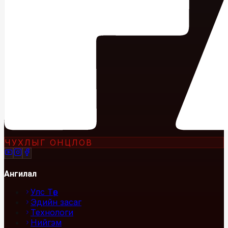
ЧУХЛЫГ ОНЦЛОВ
Ангилал
Улс Төр
Эдийн засаг
Технологи
Нийгэм