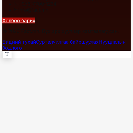
+976 7700-1234
info@fact.mn
Холбоо барих
© 2026 Fact.mn. Бүх эрх хуулиар хамгаалагдсан.
Бидний тухай
Сурталчилгаа байршуулах
Нууцлалын
бодлого