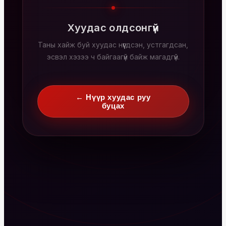
Хуудас олдсонгүй
Таны хайж буй хуудас нүүгдсэн, устгагдсан,
эсвэл хэзээ ч байгаагүй байж магадгүй.
← Нүүр хуудас руу
буцах