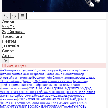
Эхлэл
Улс Төр
Эдийн засаг
Технологи
Нийгэм
Дэлхийд
Спорт
Архив
Шинэ мэдээ
Хятадын сэтгүүлчдийн16 дугаар форум 9 дүгээр сард болно
|
лтийн бэлтгэл ажлын хүрээнд Шадар сайд Н.Номтойбаяр
овь аймагт ажиллав
|
Өвөлжилтийн бэлтгэл ажлын хүрээнд Шадар
.Номтойбаяр Дорнод, Сүхбаатар аймагт ажиллав
|
Бүх шатанд
тийн горимд шилжиж, найр наадам, зөвлөгөөн, гадаад
лтыг хориглолоо
|
КОП17-ЫН САЙН ДУРЫН ИДЭВХТНҮҮДЭД
ЛСАН СУРГАЛТ ҮЕ ШАТТАЙГААР ЭХЭЛЛЭЭ
|
КОП17: Соёл, аялал
алын хөтөлбөр, зочид буудал хариуцсан дэд хорооноос
эл хийлээ
|
КОП17 ХУРАЛД АЖИЛЛАХ ОНЦГОЙ БАЙДЛЫН
ДЭХҮҮН ГАМШГААС ХАМГААЛАХ ТАКТИКИЙН ХАМТАРСАН
ГА СУРГУУЛИЙГ ЗОХИОН БАЙГУУЛЛАА
|
ТААНАГҮЙ ГОВЬ