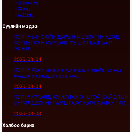
Дэлхийд
Спорт
Архив
Сүүлийн мэдээ
КОП17-ЫН САЙН ДУРЫН ИДЭВХТНҮҮДЭД
ЗОРИУЛСАН СУРГАЛТ ҮЕ ШАТТАЙГААР
ЭХЭЛЛ...
2026-08-04
КОП17: Соёл, аялал жуулчлалын хөтөлбөр, зочид
буудал хариуцсан дэд хор...
2026-08-04
КОП17 ХУРАЛД АЖИЛЛАХ ОНЦГОЙ БАЙДЛЫН
БҮРЭЛДЭХҮҮН ГАМШГААС ХАМГААЛАХ ТАК...
2026-08-03
Холбоо барих