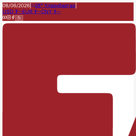
08/06/2026
|
28°
Улаанбаатар
|
USD
₮
--
EUR
₮
--
CNY
₮
--