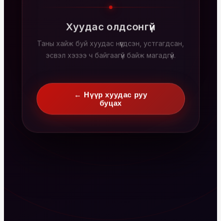
Хуудас олдсонгүй
Таны хайж буй хуудас нүүгдсэн, устгагдсан,
эсвэл хэзээ ч байгаагүй байж магадгүй.
← Нүүр хуудас руу
буцах