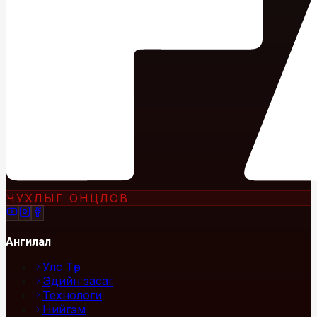
ЧУХЛЫГ ОНЦЛОВ
Ангилал
Улс Төр
Эдийн засаг
Технологи
Нийгэм