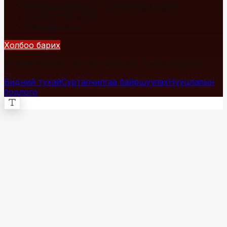
Улаанбаатар хот, Сүхбаатар дүүрэг
+976 7700-1234
info@fact.mn
Холбоо барих
© 2026 Fact.mn. Бүх эрх хуулиар хамгаалагдсан.
Бидний тухай
Сурталчилгаа байршуулах
Нууцлалын
бодлого