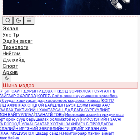
Эхлэл
Улс Төр
Эдийн засаг
Технологи
Нийгэм
Дэлхийд
Спорт
Архив
Шинэ мэдээ
-ЫН САЙН ДУРЫН ИДЭВХТНҮҮДЭД ЗОРИУЛСАН СУРГАЛТ ҮЕ
ЙГААР ЭХЭЛЛЭЭ
|
КОП17: Соёл, аялал жуулчлалын хөтөлбөр,
буудал хариуцсан дэд хорооноос мэдээлэл хийлээ
|
КОП17
Д АЖИЛЛАХ ОНЦГОЙ БАЙДЛЫН БҮРЭЛДЭХҮҮН ГАМШГААС
АЛАХ ТАКТИКИЙН ХАМТАРСАН ДАДЛАГА СУРГУУЛИЙГ
Н БАЙГУУЛЛАА
|
ТААНАГҮЙ ГОВЬ
|
Ипотекийн зээлийн урьдчилгаа
т орон сууц барьцаалах боломжтой юу?
|
НИЙСЛЭЛИЙН ЗАСАГ
 БӨГӨӨД УЛААНБААТАР ХОТЫН ЗАХИРАГЧ Б.ПҮРЭВДАГВА
ЭЛИЙН ИРГЭНИЙ ЗӨВЛӨЛИЙН ГИШҮҮДИЙГ ХҮЛЭЭН АВЧ
АА.
|
МЭДЭЭЛЭЛ
|
Шадар сайд Н.Номтойбаяр Хэнтий аймагт
аж байна