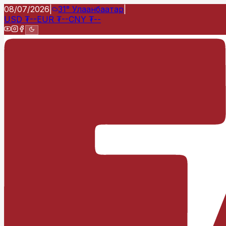
08/07/2026
|
31°
Улаанбаатар
|
USD
₮
--
EUR
₮
--
CNY
₮
--