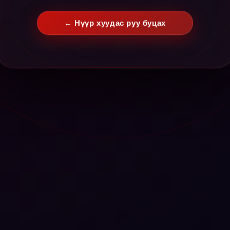
← Нүүр хуудас руу буцах