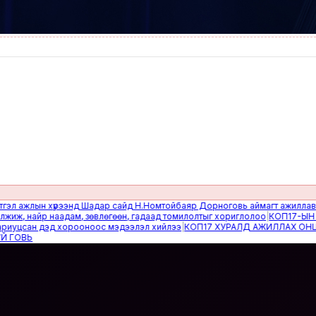
ажлын хүрээнд Шадар сайд Н.Номтойбаяр Дорноговь аймагт ажиллав
|
Өвөл
 найр наадам, зөвлөгөөн, гадаад томилолтыг хориглолоо
|
КОП17-ЫН САЙ
цсан дэд хорооноос мэдээлэл хийлээ
|
КОП17 ХУРАЛД АЖИЛЛАХ ОНЦГОЙ
ВЬ