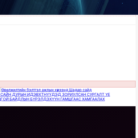
жилтийн бэлтгэл ажлын хүрээнд Шадар сайд
Н ДУРЫН ИДЭВХТНҮҮДЭД ЗОРИУЛСАН СУРГАЛТ ҮЕ
 БАЙДЛЫН БҮРЭЛДЭХҮҮН ГАМШГААС ХАМГААЛАХ