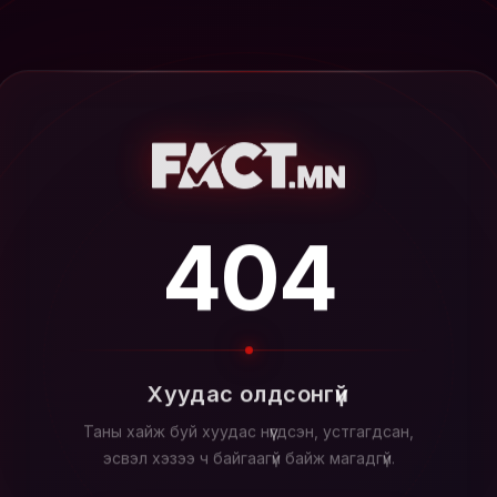
404
Хуудас олдсонгүй
Таны хайж буй хуудас нүүгдсэн, устгагдсан,
эсвэл хэзээ ч байгаагүй байж магадгүй.