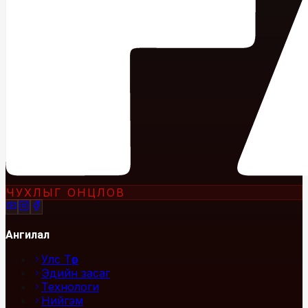
ЧУХЛЫГ ОНЦЛОВ
Ангилал
Улс Төр
Эдийн засаг
Технологи
Нийгэм