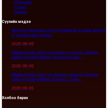
Дэлхийд
Спорт
Архив
Сүүлийн мэдээ
Монгол-Хятадын сэтгүүлчдийн16 дугаар форум
9 дүгээр сард болно
2026-08-06
Өвөлжилтийн бэлтгэл ажлын хүрээнд Шадар
сайд Н.Номтойбаяр Дорноговь ай...
2026-08-06
Өвөлжилтийн бэлтгэл ажлын хүрээнд Шадар
сайд Н.Номтойбаяр Дорнод, Сүхб...
2026-08-05
Холбоо барих
Улаанбаатар хот, Сүхбаатар дүүрэг