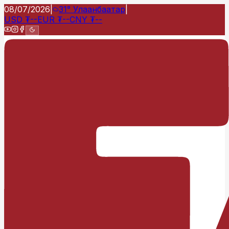
08/07/2026
|
31°
Улаанбаатар
|
USD
₮
--
EUR
₮
--
CNY
₮
--