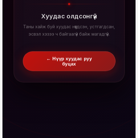
Хуудас олдсонгүй
Таны хайж буй хуудас нүүгдсэн, устгагдсан,
эсвэл хэзээ ч байгаагүй байж магадгүй.
← Нүүр хуудас руу
буцах