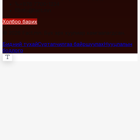
+976 7700-1234
info@fact.mn
Холбоо барих
© 2026 Fact.mn. Бүх эрх хуулиар хамгаалагдсан.
Бидний тухай
Сурталчилгаа байршуулах
Нууцлалын
бодлого