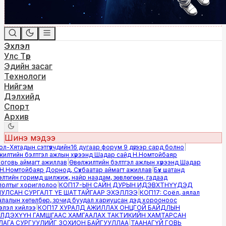
Эхлэл
Улс Төр
Эдийн засаг
Технологи
Нийгэм
Дэлхийд
Спорт
Архив
Шинэ мэдээ
-Хятадын сэтгүүлчдийн16 дугаар форум 9 дүгээр сард болно
|
лтийн бэлтгэл ажлын хүрээнд Шадар сайд Н.Номтойбаяр
овь аймагт ажиллав
|
Өвөлжилтийн бэлтгэл ажлын хүрээнд Шадар
.Номтойбаяр Дорнод, Сүхбаатар аймагт ажиллав
|
Бүх шатанд
тийн горимд шилжиж, найр наадам, зөвлөгөөн, гадаад
лтыг хориглолоо
|
КОП17-ЫН САЙН ДУРЫН ИДЭВХТНҮҮДЭД
ЛСАН СУРГАЛТ ҮЕ ШАТТАЙГААР ЭХЭЛЛЭЭ
|
КОП17: Соёл, аялал
алын хөтөлбөр, зочид буудал хариуцсан дэд хорооноос
эл хийлээ
|
КОП17 ХУРАЛД АЖИЛЛАХ ОНЦГОЙ БАЙДЛЫН
ДЭХҮҮН ГАМШГААС ХАМГААЛАХ ТАКТИКИЙН ХАМТАРСАН
ГА СУРГУУЛИЙГ ЗОХИОН БАЙГУУЛЛАА
|
ТААНАГҮЙ ГОВЬ