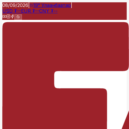
08/09/2026
|
19°
Улаанбаатар
|
USD
₮
--
EUR
₮
--
CNY
₮
--