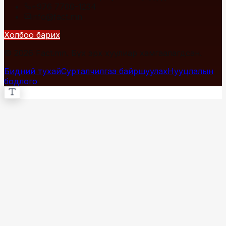
+976 7700-1234
info@fact.mn
Холбоо барих
© 2026 Fact.mn. Бүх эрх хуулиар хамгаалагдсан.
Бидний тухай
Сурталчилгаа байршуулах
Нууцлалын
бодлого