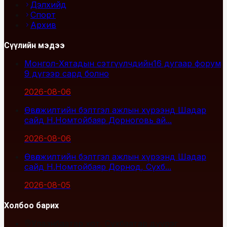
Дэлхийд
Спорт
Архив
Сүүлийн мэдээ
Монгол-Хятадын сэтгүүлчдийн16 дугаар форум
9 дүгээр сард болно
2026-08-06
Өвөлжилтийн бэлтгэл ажлын хүрээнд Шадар
сайд Н.Номтойбаяр Дорноговь ай...
2026-08-06
Өвөлжилтийн бэлтгэл ажлын хүрээнд Шадар
сайд Н.Номтойбаяр Дорнод, Сүхб...
2026-08-05
Холбоо барих
Улаанбаатар хот, Сүхбаатар дүүрэг