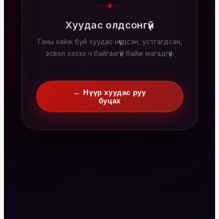
Хуудас олдсонгүй
Таны хайж буй хуудас нүүгдсэн, устгагдсан,
эсвэл хэзээ ч байгаагүй байж магадгүй.
← Нүүр хуудас руу
буцах