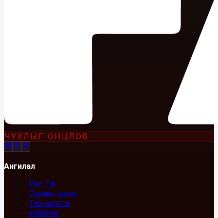
ЧУХЛЫГ ОНЦЛОВ
Ангилал
Улс Төр
Эдийн засаг
Технологи
Нийгэм