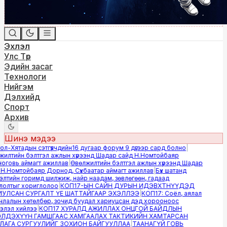
Эхлэл
Улс Төр
Эдийн засаг
Технологи
Нийгэм
Дэлхийд
Спорт
Архив
Шинэ мэдээ
-Хятадын сэтгүүлчдийн16 дугаар форум 9 дүгээр сард болно
|
лтийн бэлтгэл ажлын хүрээнд Шадар сайд Н.Номтойбаяр
овь аймагт ажиллав
|
Өвөлжилтийн бэлтгэл ажлын хүрээнд Шадар
.Номтойбаяр Дорнод, Сүхбаатар аймагт ажиллав
|
Бүх шатанд
тийн горимд шилжиж, найр наадам, зөвлөгөөн, гадаад
лтыг хориглолоо
|
КОП17-ЫН САЙН ДУРЫН ИДЭВХТНҮҮДЭД
ЛСАН СУРГАЛТ ҮЕ ШАТТАЙГААР ЭХЭЛЛЭЭ
|
КОП17: Соёл, аялал
алын хөтөлбөр, зочид буудал хариуцсан дэд хорооноос
эл хийлээ
|
КОП17 ХУРАЛД АЖИЛЛАХ ОНЦГОЙ БАЙДЛЫН
ДЭХҮҮН ГАМШГААС ХАМГААЛАХ ТАКТИКИЙН ХАМТАРСАН
ГА СУРГУУЛИЙГ ЗОХИОН БАЙГУУЛЛАА
|
ТААНАГҮЙ ГОВЬ