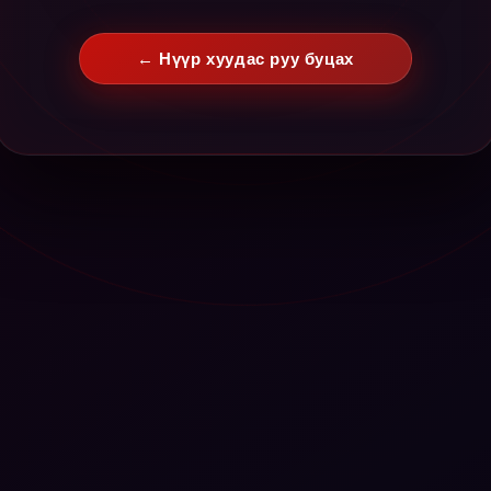
← Нүүр хуудас руу буцах