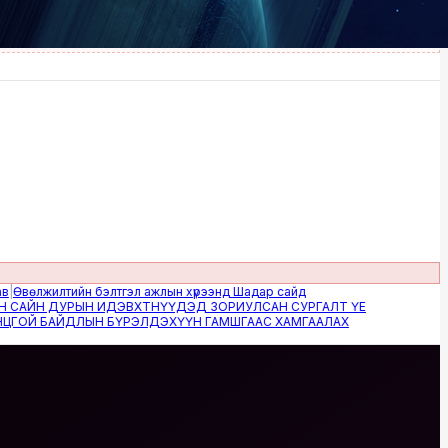
лжилтийн бэлтгэл ажлын хүрээнд Шадар сайд
Н ДУРЫН ИДЭВХТНҮҮДЭД ЗОРИУЛСАН СУРГАЛТ ҮЕ
 БАЙДЛЫН БҮРЭЛДЭХҮҮН ГАМШГААС ХАМГААЛАХ