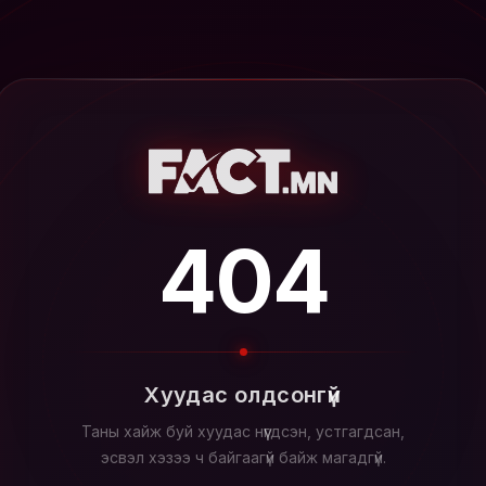
404
Хуудас олдсонгүй
Таны хайж буй хуудас нүүгдсэн, устгагдсан,
эсвэл хэзээ ч байгаагүй байж магадгүй.