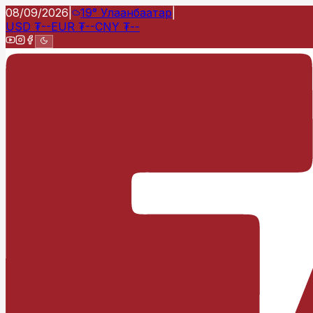
08/09/2026
|
19°
Улаанбаатар
|
USD
₮
--
EUR
₮
--
CNY
₮
--