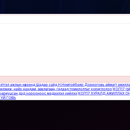
 ажлын хүрээнд Шадар сайд Н.Номтойбаяр Дорноговь аймагт ажиллав
|
Өвө
, найр наадам, зөвлөгөөн, гадаад томилолтыг хориглолоо
|
КОП17-ЫН САЙ
уцсан дэд хорооноос мэдээлэл хийлээ
|
КОП17 ХУРАЛД АЖИЛЛАХ ОНЦГОЙ
ОВЬ