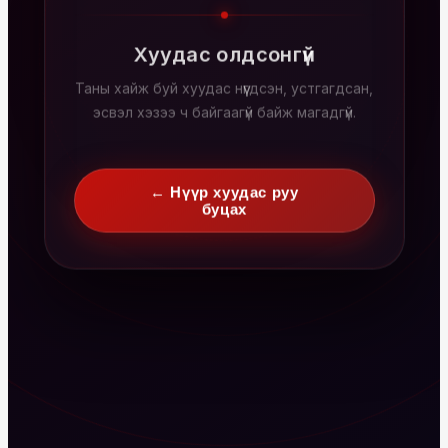
Хуудас олдсонгүй
Таны хайж буй хуудас нүүгдсэн, устгагдсан,
эсвэл хэзээ ч байгаагүй байж магадгүй.
← Нүүр хуудас руу
буцах