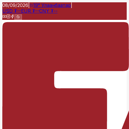
08/09/2026
|
19°
Улаанбаатар
|
USD
₮
--
EUR
₮
--
CNY
₮
--