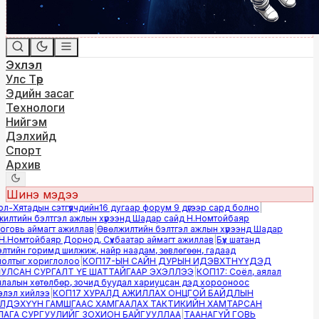
Эхлэл
Улс Төр
Эдийн засаг
Технологи
Нийгэм
Дэлхийд
Спорт
Архив
Шинэ мэдээ
-Хятадын сэтгүүлчдийн16 дугаар форум 9 дүгээр сард болно
|
лтийн бэлтгэл ажлын хүрээнд Шадар сайд Н.Номтойбаяр
овь аймагт ажиллав
|
Өвөлжилтийн бэлтгэл ажлын хүрээнд Шадар
.Номтойбаяр Дорнод, Сүхбаатар аймагт ажиллав
|
Бүх шатанд
тийн горимд шилжиж, найр наадам, зөвлөгөөн, гадаад
лтыг хориглолоо
|
КОП17-ЫН САЙН ДУРЫН ИДЭВХТНҮҮДЭД
ЛСАН СУРГАЛТ ҮЕ ШАТТАЙГААР ЭХЭЛЛЭЭ
|
КОП17: Соёл, аялал
алын хөтөлбөр, зочид буудал хариуцсан дэд хорооноос
эл хийлээ
|
КОП17 ХУРАЛД АЖИЛЛАХ ОНЦГОЙ БАЙДЛЫН
ДЭХҮҮН ГАМШГААС ХАМГААЛАХ ТАКТИКИЙН ХАМТАРСАН
ГА СУРГУУЛИЙГ ЗОХИОН БАЙГУУЛЛАА
|
ТААНАГҮЙ ГОВЬ