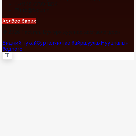
+976 7700-1234
info@fact.mn
Холбоо барих
© 2026 Fact.mn. Бүх эрх хуулиар хамгаалагдсан.
Бидний тухай
Сурталчилгаа байршуулах
Нууцлалын
бодлого