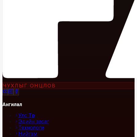
ЧУХЛЫГ ОНЦЛОВ
Ангилал
Улс Төр
Эдийн засаг
Технологи
Нийгэм