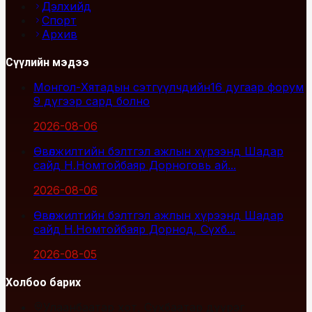
Дэлхийд
Спорт
Архив
Сүүлийн мэдээ
Монгол-Хятадын сэтгүүлчдийн16 дугаар форум
9 дүгээр сард болно
2026-08-06
Өвөлжилтийн бэлтгэл ажлын хүрээнд Шадар
сайд Н.Номтойбаяр Дорноговь ай...
2026-08-06
Өвөлжилтийн бэлтгэл ажлын хүрээнд Шадар
сайд Н.Номтойбаяр Дорнод, Сүхб...
2026-08-05
Холбоо барих
Улаанбаатар хот, Сүхбаатар дүүрэг