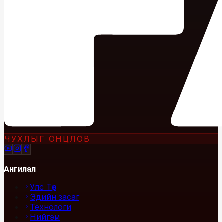
ЧУХЛЫГ ОНЦЛОВ
Ангилал
Улс Төр
Эдийн засаг
Технологи
Нийгэм