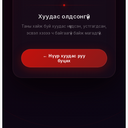
Хуудас олдсонгүй
Таны хайж буй хуудас нүүгдсэн, устгагдсан,
эсвэл хэзээ ч байгаагүй байж магадгүй.
← Нүүр хуудас руу
буцах