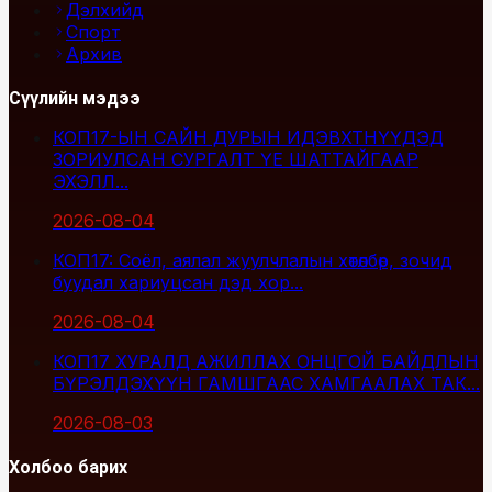
Дэлхийд
Спорт
Архив
Сүүлийн мэдээ
КОП17-ЫН САЙН ДУРЫН ИДЭВХТНҮҮДЭД
ЗОРИУЛСАН СУРГАЛТ ҮЕ ШАТТАЙГААР
ЭХЭЛЛ...
2026-08-04
КОП17: Соёл, аялал жуулчлалын хөтөлбөр, зочид
буудал хариуцсан дэд хор...
2026-08-04
КОП17 ХУРАЛД АЖИЛЛАХ ОНЦГОЙ БАЙДЛЫН
БҮРЭЛДЭХҮҮН ГАМШГААС ХАМГААЛАХ ТАК...
2026-08-03
Холбоо барих