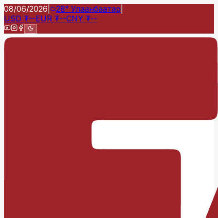
08/06/2026
|
28°
Улаанбаатар
|
USD
₮
--
EUR
₮
--
CNY
₮
--