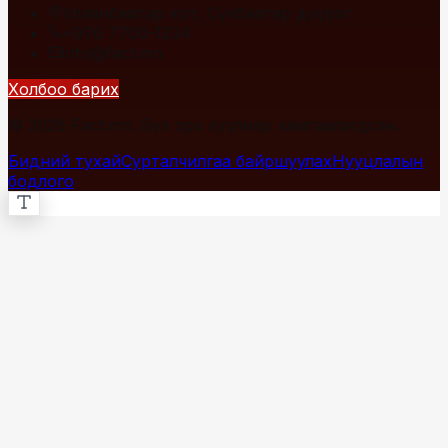
Улаанбаатар хот, Сүхбаатар дүүрэг
+976 7700-1234
info@fact.mn
Холбоо барих
© 2026 Fact.mn. Бүх эрх хуулиар хамгаалагдсан.
Бидний тухай
Сурталчилгаа байршуулах
Нууцлалын
бодлого