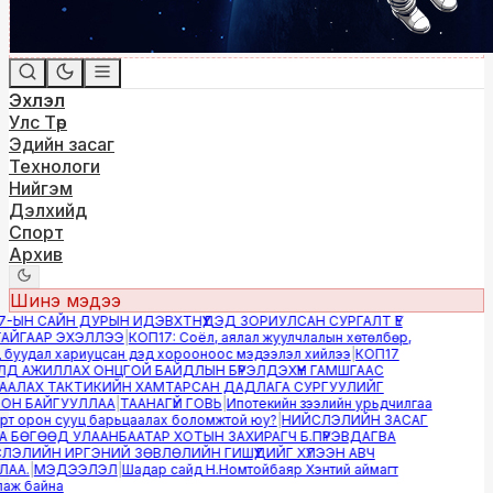
Эхлэл
Улс Төр
Эдийн засаг
Технологи
Нийгэм
Дэлхийд
Спорт
Архив
Шинэ мэдээ
-ЫН САЙН ДУРЫН ИДЭВХТНҮҮДЭД ЗОРИУЛСАН СУРГАЛТ ҮЕ
ЙГААР ЭХЭЛЛЭЭ
|
КОП17: Соёл, аялал жуулчлалын хөтөлбөр,
буудал хариуцсан дэд хорооноос мэдээлэл хийлээ
|
КОП17
Д АЖИЛЛАХ ОНЦГОЙ БАЙДЛЫН БҮРЭЛДЭХҮҮН ГАМШГААС
АЛАХ ТАКТИКИЙН ХАМТАРСАН ДАДЛАГА СУРГУУЛИЙГ
Н БАЙГУУЛЛАА
|
ТААНАГҮЙ ГОВЬ
|
Ипотекийн зээлийн урьдчилгаа
т орон сууц барьцаалах боломжтой юу?
|
НИЙСЛЭЛИЙН ЗАСАГ
 БӨГӨӨД УЛААНБААТАР ХОТЫН ЗАХИРАГЧ Б.ПҮРЭВДАГВА
ЭЛИЙН ИРГЭНИЙ ЗӨВЛӨЛИЙН ГИШҮҮДИЙГ ХҮЛЭЭН АВЧ
АА.
|
МЭДЭЭЛЭЛ
|
Шадар сайд Н.Номтойбаяр Хэнтий аймагт
ж байна