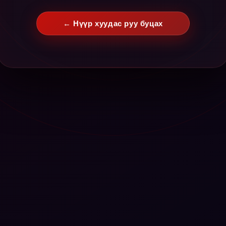
← Нүүр хуудас руу буцах