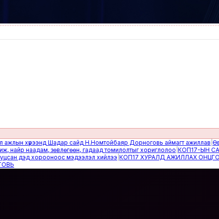
ын хүрээнд Шадар сайд Н.Номтойбаяр Дорноговь аймагт ажиллав
|
Өвөлжил
йр наадам, зөвлөгөөн, гадаад томилолтыг хориглолоо
|
КОП17-ЫН САЙН Д
н дэд хорооноос мэдээлэл хийлээ
|
КОП17 ХУРАЛД АЖИЛЛАХ ОНЦГОЙ БА