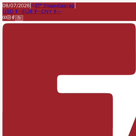
08/07/2026
|
31°
Улаанбаатар
|
USD
₮
--
EUR
₮
--
CNY
₮
--