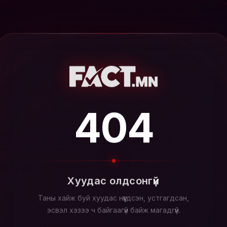
404
Хуудас олдсонгүй
Таны хайж буй хуудас нүүгдсэн, устгагдсан,
эсвэл хэзээ ч байгаагүй байж магадгүй.