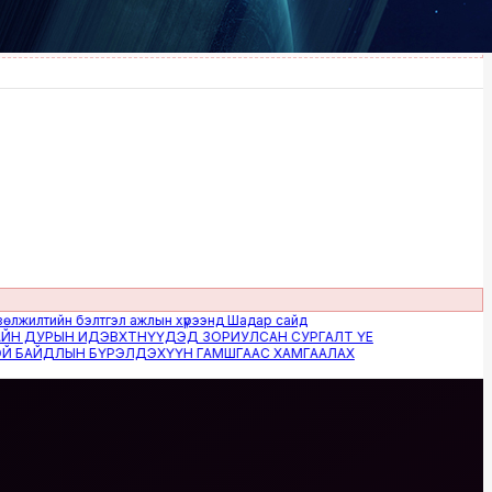
тийн бэлтгэл ажлын хүрээнд Шадар сайд
УРЫН ИДЭВХТНҮҮДЭД ЗОРИУЛСАН СУРГАЛТ ҮЕ
ЙДЛЫН БҮРЭЛДЭХҮҮН ГАМШГААС ХАМГААЛАХ