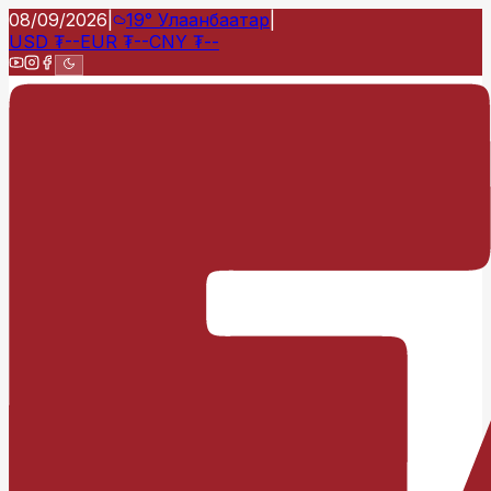
08/09/2026
|
19°
Улаанбаатар
|
USD
₮
--
EUR
₮
--
CNY
₮
--