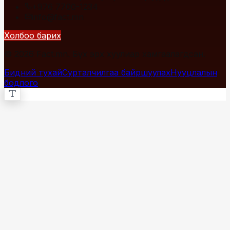
+976 7700-1234
info@fact.mn
Холбоо барих
© 2026 Fact.mn. Бүх эрх хуулиар хамгаалагдсан.
Бидний тухай
Сурталчилгаа байршуулах
Нууцлалын
бодлого