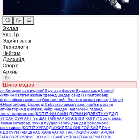
Эхлэл
Улс Төр
Эдийн засаг
Технологи
Нийгэм
Дэлхийд
Спорт
Архив
Шинэ мэдээ
-Хятадын сэтгүүлчдийн16 дугаар форум 9 дүгээр сард болно
|
лтийн бэлтгэл ажлын хүрээнд Шадар сайд Н.Номтойбаяр
овь аймагт ажиллав
|
Өвөлжилтийн бэлтгэл ажлын хүрээнд Шадар
.Номтойбаяр Дорнод, Сүхбаатар аймагт ажиллав
|
Бүх шатанд
тийн горимд шилжиж, найр наадам, зөвлөгөөн, гадаад
лтыг хориглолоо
|
КОП17-ЫН САЙН ДУРЫН ИДЭВХТНҮҮДЭД
ЛСАН СУРГАЛТ ҮЕ ШАТТАЙГААР ЭХЭЛЛЭЭ
|
КОП17: Соёл, аялал
алын хөтөлбөр, зочид буудал хариуцсан дэд хорооноос
эл хийлээ
|
КОП17 ХУРАЛД АЖИЛЛАХ ОНЦГОЙ БАЙДЛЫН
ДЭХҮҮН ГАМШГААС ХАМГААЛАХ ТАКТИКИЙН ХАМТАРСАН
ГА СУРГУУЛИЙГ ЗОХИОН БАЙГУУЛЛАА
|
ТААНАГҮЙ ГОВЬ