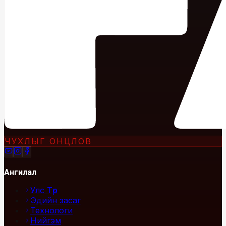
ЧУХЛЫГ ОНЦЛОВ
Ангилал
Улс Төр
Эдийн засаг
Технологи
Нийгэм