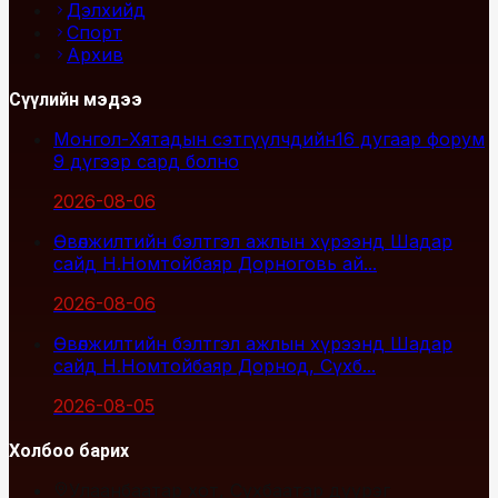
Дэлхийд
Спорт
Архив
Сүүлийн мэдээ
Монгол-Хятадын сэтгүүлчдийн16 дугаар форум
9 дүгээр сард болно
2026-08-06
Өвөлжилтийн бэлтгэл ажлын хүрээнд Шадар
сайд Н.Номтойбаяр Дорноговь ай...
2026-08-06
Өвөлжилтийн бэлтгэл ажлын хүрээнд Шадар
сайд Н.Номтойбаяр Дорнод, Сүхб...
2026-08-05
Холбоо барих
Улаанбаатар хот, Сүхбаатар дүүрэг