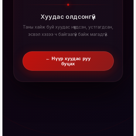
Хуудас олдсонгүй
Таны хайж буй хуудас нүүгдсэн, устгагдсан,
эсвэл хэзээ ч байгаагүй байж магадгүй.
← Нүүр хуудас руу
буцах