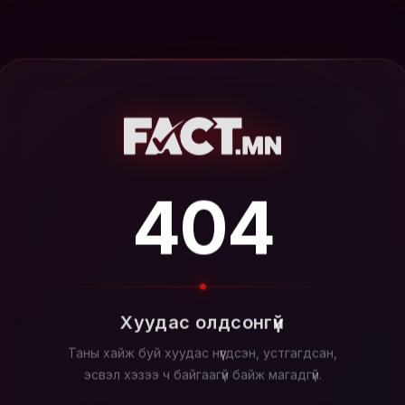
404
Хуудас олдсонгүй
Таны хайж буй хуудас нүүгдсэн, устгагдсан,
эсвэл хэзээ ч байгаагүй байж магадгүй.