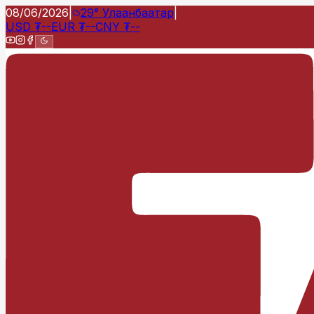
08/06/2026
|
29°
Улаанбаатар
|
USD
₮
--
EUR
₮
--
CNY
₮
--