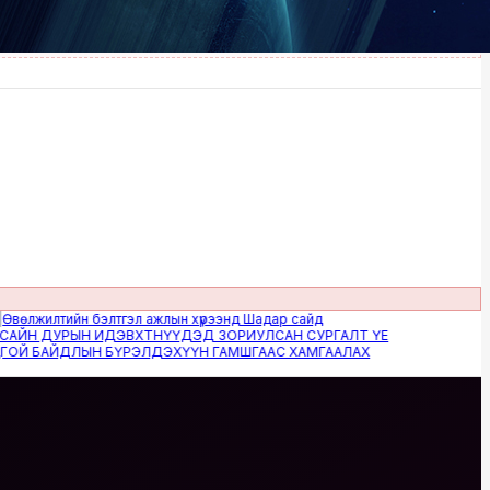
илтийн бэлтгэл ажлын хүрээнд Шадар сайд
 ДУРЫН ИДЭВХТНҮҮДЭД ЗОРИУЛСАН СУРГАЛТ ҮЕ
БАЙДЛЫН БҮРЭЛДЭХҮҮН ГАМШГААС ХАМГААЛАХ