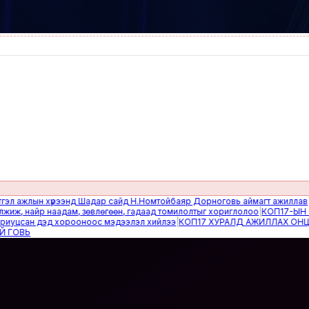
жлын хүрээнд Шадар сайд Н.Номтойбаяр Дорноговь аймагт ажиллав
|
Өвөлж
найр наадам, зөвлөгөөн, гадаад томилолтыг хориглолоо
|
КОП17-ЫН САЙН
сан дэд хорооноос мэдээлэл хийлээ
|
КОП17 ХУРАЛД АЖИЛЛАХ ОНЦГОЙ 
Ь