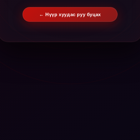
← Нүүр хуудас руу буцах