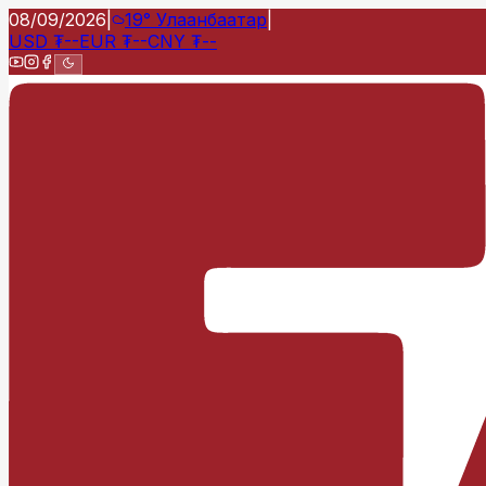
08/09/2026
|
19°
Улаанбаатар
|
USD
₮
--
EUR
₮
--
CNY
₮
--