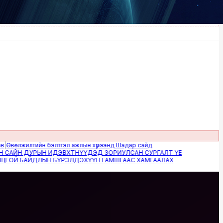
лжилтийн бэлтгэл ажлын хүрээнд Шадар сайд
ЙН ДУРЫН ИДЭВХТНҮҮДЭД ЗОРИУЛСАН СУРГАЛТ ҮЕ
Й БАЙДЛЫН БҮРЭЛДЭХҮҮН ГАМШГААС ХАМГААЛАХ