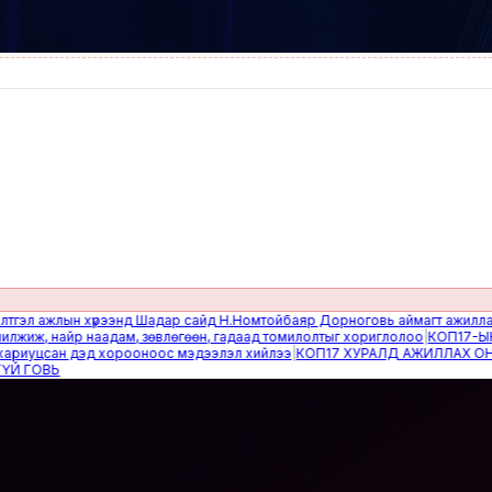
 ажлын хүрээнд Шадар сайд Н.Номтойбаяр Дорноговь аймагт ажиллав
|
Өвө
ж, найр наадам, зөвлөгөөн, гадаад томилолтыг хориглолоо
|
КОП17-ЫН СА
уцсан дэд хорооноос мэдээлэл хийлээ
|
КОП17 ХУРАЛД АЖИЛЛАХ ОНЦГО
ОВЬ