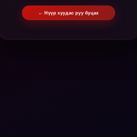
← Нүүр хуудас руу буцах