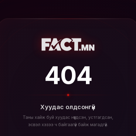
404
Хуудас олдсонгүй
Таны хайж буй хуудас нүүгдсэн, устгагдсан,
эсвэл хэзээ ч байгаагүй байж магадгүй.