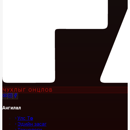
ЧУХЛЫГ ОНЦЛОВ
Ангилал
Улс Төр
Эдийн засаг
Технологи