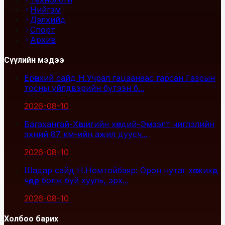
Нийгэм
Дэлхийд
Спорт
Архив
Сүүлийн мэдээ
Ерөнхий сайд Н.Учрал гацаанаас гарсан Газрын
тосны үйлдвэрийн бүтээн б...
2026-08-10
Багахангай-Хөшигийн хөндий-Эмээлт чиглэлийн
эхний 87 км-ийн ажил дуусч...
2026-08-10
Шадар сайд Н.Номтойбаяр: Орон нутаг хөгжихөд
чөдөр болж буй хууль, эрх...
2026-08-10
Холбоо барих