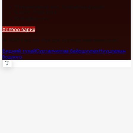
Улаанбаатар хот, Сүхбаатар дүүрэг
+976 7700-1234
info@fact.mn
Холбоо барих
© 2026 Fact.mn. Бүх эрх хуулиар хамгаалагдсан.
Бидний тухай
Сурталчилгаа байршуулах
Нууцлалын
бодлого