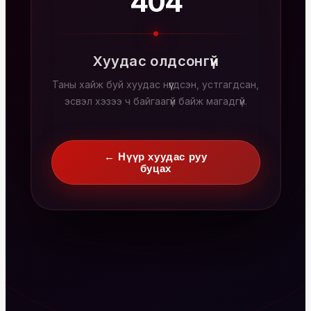
404
Хуудас олдсонгүй
Таны хайж буй хуудас нүүгдсэн, устгагдсан,
эсвэл хэзээ ч байгаагүй байж магадгүй.
← Нүүр хуудас руу
буцах