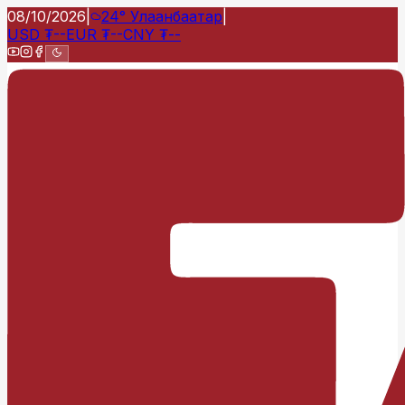
08/10/2026
|
24°
Улаанбаатар
|
USD
₮
--
EUR
₮
--
CNY
₮
--