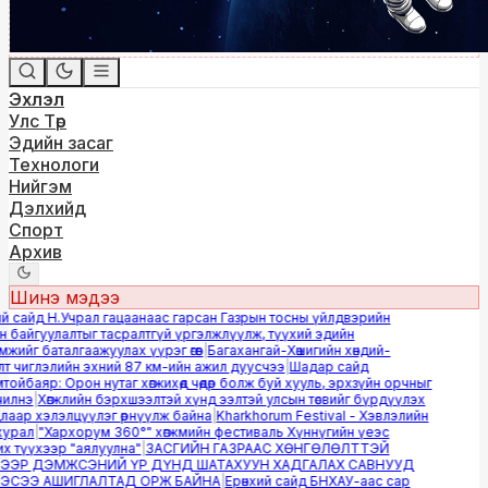
Эхлэл
Улс Төр
Эдийн засаг
Технологи
Нийгэм
Дэлхийд
Спорт
Архив
Шинэ мэдээ
 сайд Н.Учрал гацаанаас гарсан Газрын тосны үйлдвэрийн
байгуулалтыг тасралтгүй үргэлжлүүлж, түүхий эдийн
ийг баталгаажуулах үүрэг өгөв
|
Багахангай-Хөшигийн хөндий-
 чиглэлийн эхний 87 км-ийн ажил дуусчээ
|
Шадар сайд
йбаяр: Орон нутаг хөгжихөд чөдөр болж буй хууль, эрхзүйн орчныг
лнэ
|
Хөгжлийн бэрхшээлтэй хүнд ээлтэй улсын төсвийг бүрдүүлэх
аар хэлэлцүүлэг өрнүүлж байна
|
Kharkhorum Festival - Хэвлэлийн
урал
|
"Хархорум 360°" хөгжмийн фестиваль Хүннүгийн үеэс
 түүхээр "аялуулна"
|
ЗАСГИЙН ГАЗРААС ХӨНГӨЛӨЛТТЭЙ
ЭР ДЭМЖСЭНИЙ ҮР ДҮНД ШАТАХУУН ХАДГАЛАХ САВНУУД
СЭЭ АШИГЛАЛТАД ОРЖ БАЙНА
|
Ерөнхий сайд БНХАУ-аас сар