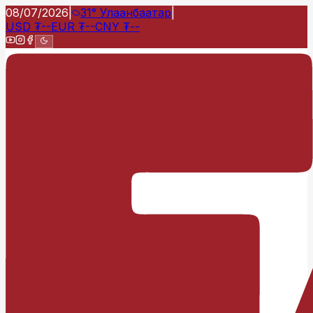
08/07/2026
|
31°
Улаанбаатар
|
USD
₮
--
EUR
₮
--
CNY
₮
--