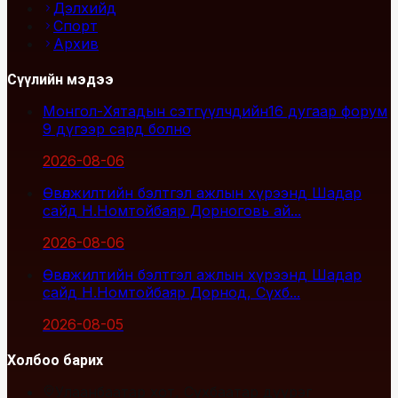
Дэлхийд
Спорт
Архив
Сүүлийн мэдээ
Монгол-Хятадын сэтгүүлчдийн16 дугаар форум
9 дүгээр сард болно
2026-08-06
Өвөлжилтийн бэлтгэл ажлын хүрээнд Шадар
сайд Н.Номтойбаяр Дорноговь ай...
2026-08-06
Өвөлжилтийн бэлтгэл ажлын хүрээнд Шадар
сайд Н.Номтойбаяр Дорнод, Сүхб...
2026-08-05
Холбоо барих
Улаанбаатар хот, Сүхбаатар дүүрэг