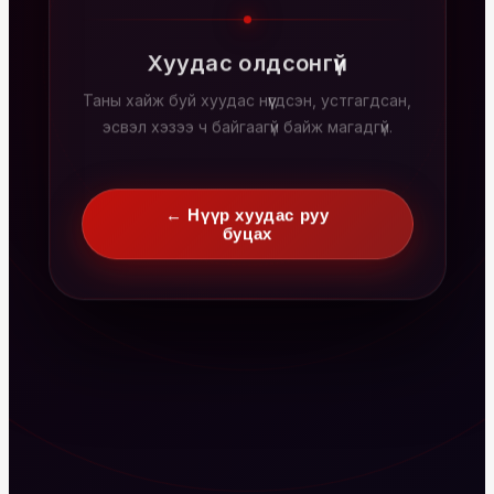
Хуудас олдсонгүй
Таны хайж буй хуудас нүүгдсэн, устгагдсан,
эсвэл хэзээ ч байгаагүй байж магадгүй.
← Нүүр хуудас руу
буцах