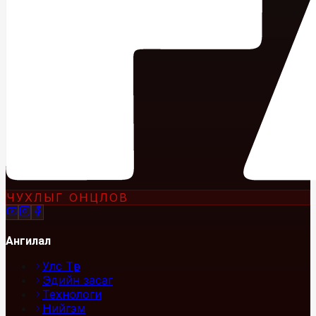
ЧУХЛЫГ ОНЦЛОВ
Ангилал
Улс Төр
Эдийн засаг
Технологи
Нийгэм