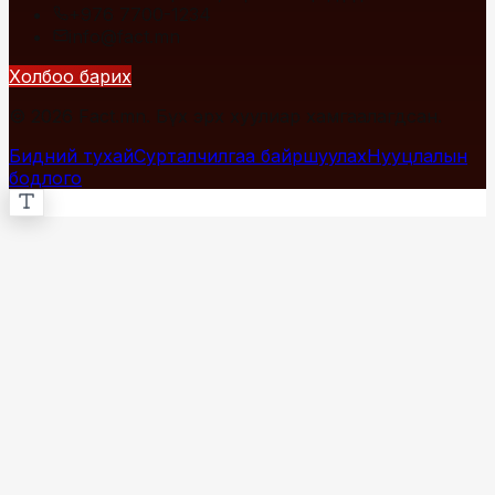
+976 7700-1234
info@fact.mn
Холбоо барих
© 2026 Fact.mn. Бүх эрх хуулиар хамгаалагдсан.
Бидний тухай
Сурталчилгаа байршуулах
Нууцлалын
бодлого