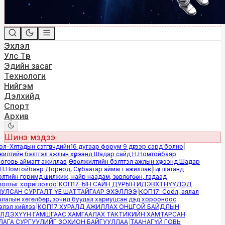
Эхлэл
Улс Төр
Эдийн засаг
Технологи
Нийгэм
Дэлхийд
Спорт
Архив
Шинэ мэдээ
-Хятадын сэтгүүлчдийн16 дугаар форум 9 дүгээр сард болно
|
лтийн бэлтгэл ажлын хүрээнд Шадар сайд Н.Номтойбаяр
овь аймагт ажиллав
|
Өвөлжилтийн бэлтгэл ажлын хүрээнд Шадар
.Номтойбаяр Дорнод, Сүхбаатар аймагт ажиллав
|
Бүх шатанд
тийн горимд шилжиж, найр наадам, зөвлөгөөн, гадаад
лтыг хориглолоо
|
КОП17-ЫН САЙН ДУРЫН ИДЭВХТНҮҮДЭД
ЛСАН СУРГАЛТ ҮЕ ШАТТАЙГААР ЭХЭЛЛЭЭ
|
КОП17: Соёл, аялал
алын хөтөлбөр, зочид буудал хариуцсан дэд хорооноос
эл хийлээ
|
КОП17 ХУРАЛД АЖИЛЛАХ ОНЦГОЙ БАЙДЛЫН
ДЭХҮҮН ГАМШГААС ХАМГААЛАХ ТАКТИКИЙН ХАМТАРСАН
ГА СУРГУУЛИЙГ ЗОХИОН БАЙГУУЛЛАА
|
ТААНАГҮЙ ГОВЬ