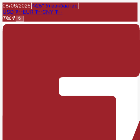
08/06/2026
|
28°
Улаанбаатар
|
USD
₮
--
EUR
₮
--
CNY
₮
--