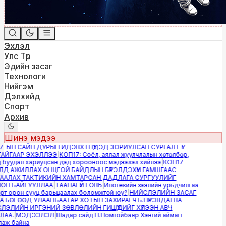
Эхлэл
Улс Төр
Эдийн засаг
Технологи
Нийгэм
Дэлхийд
Спорт
Архив
Шинэ мэдээ
-ЫН САЙН ДУРЫН ИДЭВХТНҮҮДЭД ЗОРИУЛСАН СУРГАЛТ ҮЕ
ЙГААР ЭХЭЛЛЭЭ
|
КОП17: Соёл, аялал жуулчлалын хөтөлбөр,
буудал хариуцсан дэд хорооноос мэдээлэл хийлээ
|
КОП17
Д АЖИЛЛАХ ОНЦГОЙ БАЙДЛЫН БҮРЭЛДЭХҮҮН ГАМШГААС
АЛАХ ТАКТИКИЙН ХАМТАРСАН ДАДЛАГА СУРГУУЛИЙГ
Н БАЙГУУЛЛАА
|
ТААНАГҮЙ ГОВЬ
|
Ипотекийн зээлийн урьдчилгаа
т орон сууц барьцаалах боломжтой юу?
|
НИЙСЛЭЛИЙН ЗАСАГ
 БӨГӨӨД УЛААНБААТАР ХОТЫН ЗАХИРАГЧ Б.ПҮРЭВДАГВА
ЭЛИЙН ИРГЭНИЙ ЗӨВЛӨЛИЙН ГИШҮҮДИЙГ ХҮЛЭЭН АВЧ
АА.
|
МЭДЭЭЛЭЛ
|
Шадар сайд Н.Номтойбаяр Хэнтий аймагт
ж байна