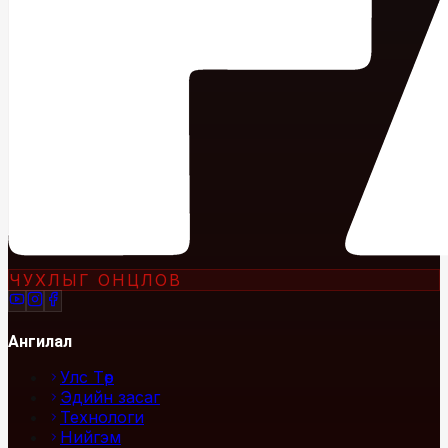
ЧУХЛЫГ ОНЦЛОВ
Ангилал
Улс Төр
Эдийн засаг
Технологи
Нийгэм