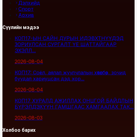
Дэлхийд
Спорт
Архив
Сүүлийн мэдээ
КОП17-ЫН САЙН ДУРЫН ИДЭВХТНҮҮДЭД
ЗОРИУЛСАН СУРГАЛТ ҮЕ ШАТТАЙГААР
ЭХЭЛЛ...
2026-08-04
КОП17: Соёл, аялал жуулчлалын хөтөлбөр, зочид
буудал хариуцсан дэд хор...
2026-08-04
КОП17 ХУРАЛД АЖИЛЛАХ ОНЦГОЙ БАЙДЛЫН
БҮРЭЛДЭХҮҮН ГАМШГААС ХАМГААЛАХ ТАК...
2026-08-03
Холбоо барих