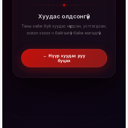
Хуудас олдсонгүй
Таны хайж буй хуудас нүүгдсэн, устгагдсан,
эсвэл хэзээ ч байгаагүй байж магадгүй.
← Нүүр хуудас руу
буцах