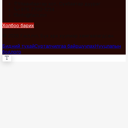
Улаанбаатар хот, Сүхбаатар дүүрэг
+976 7700-1234
info@fact.mn
Холбоо барих
© 2026 Fact.mn. Бүх эрх хуулиар хамгаалагдсан.
Бидний тухай
Сурталчилгаа байршуулах
Нууцлалын
бодлого