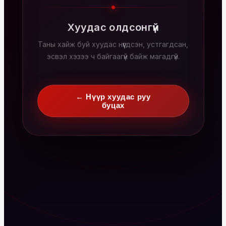
Хуудас олдсонгүй
Таны хайж буй хуудас нүүгдсэн, устгагдсан,
эсвэл хэзээ ч байгаагүй байж магадгүй.
← Нүүр хуудас руу
буцах