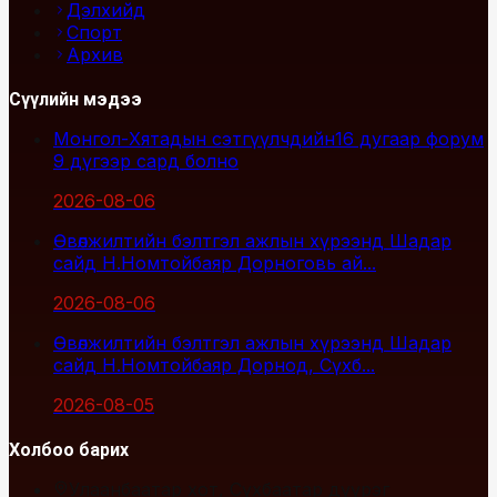
Дэлхийд
Спорт
Архив
Сүүлийн мэдээ
Монгол-Хятадын сэтгүүлчдийн16 дугаар форум
9 дүгээр сард болно
2026-08-06
Өвөлжилтийн бэлтгэл ажлын хүрээнд Шадар
сайд Н.Номтойбаяр Дорноговь ай...
2026-08-06
Өвөлжилтийн бэлтгэл ажлын хүрээнд Шадар
сайд Н.Номтойбаяр Дорнод, Сүхб...
2026-08-05
Холбоо барих
Улаанбаатар хот, Сүхбаатар дүүрэг