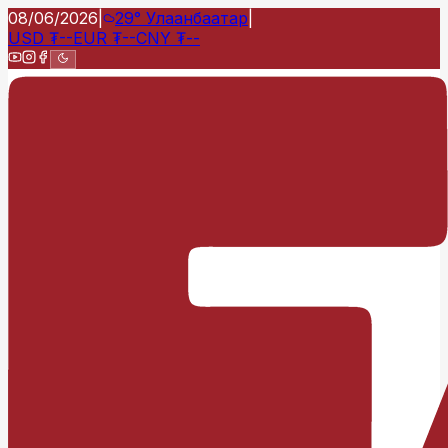
08/06/2026
|
29°
Улаанбаатар
|
USD
₮
--
EUR
₮
--
CNY
₮
--