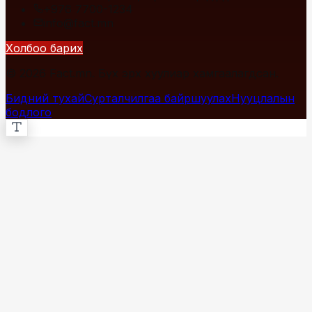
+976 7700-1234
info@fact.mn
Холбоо барих
© 2026 Fact.mn. Бүх эрх хуулиар хамгаалагдсан.
Бидний тухай
Сурталчилгаа байршуулах
Нууцлалын
бодлого