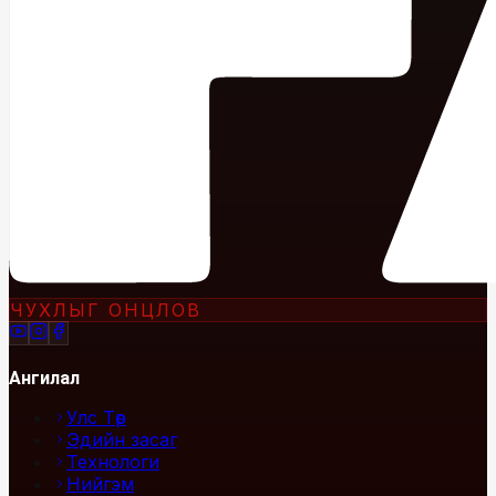
ЧУХЛЫГ ОНЦЛОВ
Ангилал
Улс Төр
Эдийн засаг
Технологи
Нийгэм