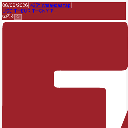
08/09/2026
|
25°
Улаанбаатар
|
USD
₮
--
EUR
₮
--
CNY
₮
--