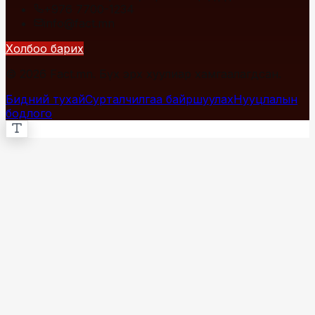
+976 7700-1234
info@fact.mn
Холбоо барих
© 2026 Fact.mn. Бүх эрх хуулиар хамгаалагдсан.
Бидний тухай
Сурталчилгаа байршуулах
Нууцлалын
бодлого