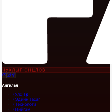
ЧУХЛЫГ ОНЦЛОВ
Ангилал
Улс Төр
Эдийн засаг
Технологи
Нийгэм