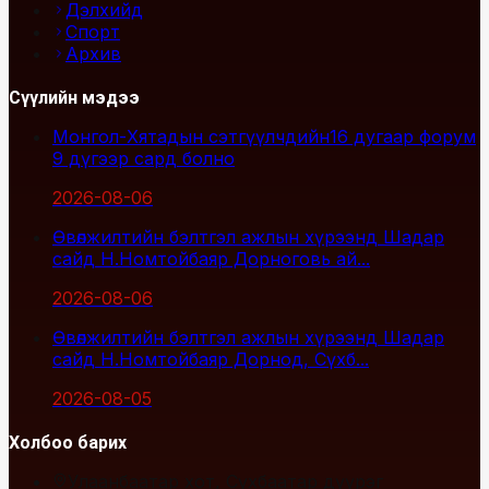
Дэлхийд
Спорт
Архив
Сүүлийн мэдээ
Монгол-Хятадын сэтгүүлчдийн16 дугаар форум
9 дүгээр сард болно
2026-08-06
Өвөлжилтийн бэлтгэл ажлын хүрээнд Шадар
сайд Н.Номтойбаяр Дорноговь ай...
2026-08-06
Өвөлжилтийн бэлтгэл ажлын хүрээнд Шадар
сайд Н.Номтойбаяр Дорнод, Сүхб...
2026-08-05
Холбоо барих
Улаанбаатар хот, Сүхбаатар дүүрэг