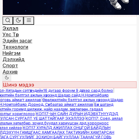
Эхлэл
Улс Төр
Эдийн засаг
Технологи
Нийгэм
Дэлхийд
Спорт
Архив
Шинэ мэдээ
-Хятадын сэтгүүлчдийн16 дугаар форум 9 дүгээр сард болно
|
лтийн бэлтгэл ажлын хүрээнд Шадар сайд Н.Номтойбаяр
овь аймагт ажиллав
|
Өвөлжилтийн бэлтгэл ажлын хүрээнд Шадар
.Номтойбаяр Дорнод, Сүхбаатар аймагт ажиллав
|
Бүх шатанд
тийн горимд шилжиж, найр наадам, зөвлөгөөн, гадаад
лтыг хориглолоо
|
КОП17-ЫН САЙН ДУРЫН ИДЭВХТНҮҮДЭД
ЛСАН СУРГАЛТ ҮЕ ШАТТАЙГААР ЭХЭЛЛЭЭ
|
КОП17: Соёл, аялал
алын хөтөлбөр, зочид буудал хариуцсан дэд хорооноос
эл хийлээ
|
КОП17 ХУРАЛД АЖИЛЛАХ ОНЦГОЙ БАЙДЛЫН
ДЭХҮҮН ГАМШГААС ХАМГААЛАХ ТАКТИКИЙН ХАМТАРСАН
ГА СУРГУУЛИЙГ ЗОХИОН БАЙГУУЛЛАА
|
ТААНАГҮЙ ГОВЬ