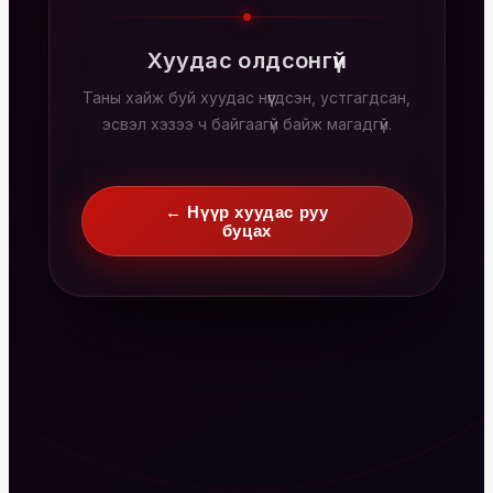
Хуудас олдсонгүй
Таны хайж буй хуудас нүүгдсэн, устгагдсан,
эсвэл хэзээ ч байгаагүй байж магадгүй.
← Нүүр хуудас руу
буцах