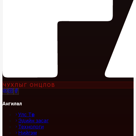
ЧУХЛЫГ ОНЦЛОВ
Ангилал
Улс Төр
Эдийн засаг
Технологи
Нийгэм