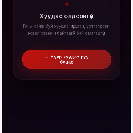
Хуудас олдсонгүй
Таны хайж буй хуудас нүүгдсэн, устгагдсан,
эсвэл хэзээ ч байгаагүй байж магадгүй.
← Нүүр хуудас руу
буцах