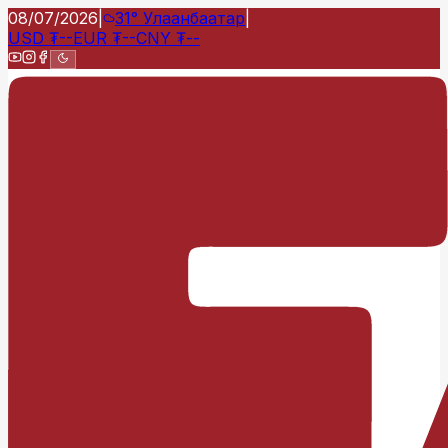
08/07/2026
|
31°
Улаанбаатар
|
USD
₮
--
EUR
₮
--
CNY
₮
--