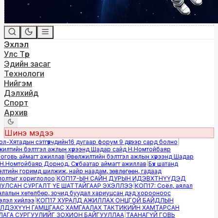
Эхлэл
Улс Төр
Эдийн засаг
Технологи
Нийгэм
Дэлхийд
Спорт
Архив
Шинэ мэдээ
-Хятадын сэтгүүлчдийн16 дугаар форум 9 дүгээр сард болно
|
лтийн бэлтгэл ажлын хүрээнд Шадар сайд Н.Номтойбаяр
овь аймагт ажиллав
|
Өвөлжилтийн бэлтгэл ажлын хүрээнд Шадар
.Номтойбаяр Дорнод, Сүхбаатар аймагт ажиллав
|
Бүх шатанд
тийн горимд шилжиж, найр наадам, зөвлөгөөн, гадаад
лтыг хориглолоо
|
КОП17-ЫН САЙН ДУРЫН ИДЭВХТНҮҮДЭД
ЛСАН СУРГАЛТ ҮЕ ШАТТАЙГААР ЭХЭЛЛЭЭ
|
КОП17: Соёл, аялал
алын хөтөлбөр, зочид буудал хариуцсан дэд хорооноос
эл хийлээ
|
КОП17 ХУРАЛД АЖИЛЛАХ ОНЦГОЙ БАЙДЛЫН
ДЭХҮҮН ГАМШГААС ХАМГААЛАХ ТАКТИКИЙН ХАМТАРСАН
ГА СУРГУУЛИЙГ ЗОХИОН БАЙГУУЛЛАА
|
ТААНАГҮЙ ГОВЬ