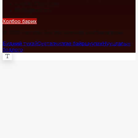
+976 7700-1234
info@fact.mn
Холбоо барих
© 2026 Fact.mn. Бүх эрх хуулиар хамгаалагдсан.
Бидний тухай
Сурталчилгаа байршуулах
Нууцлалын
бодлого