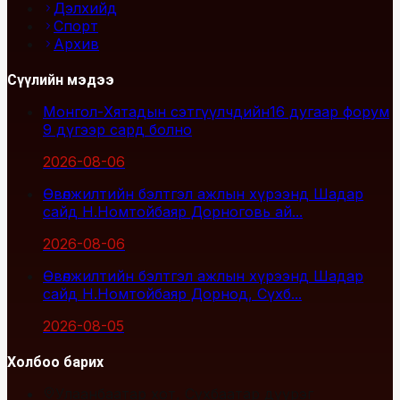
Дэлхийд
Спорт
Архив
Сүүлийн мэдээ
Монгол-Хятадын сэтгүүлчдийн16 дугаар форум
9 дүгээр сард болно
2026-08-06
Өвөлжилтийн бэлтгэл ажлын хүрээнд Шадар
сайд Н.Номтойбаяр Дорноговь ай...
2026-08-06
Өвөлжилтийн бэлтгэл ажлын хүрээнд Шадар
сайд Н.Номтойбаяр Дорнод, Сүхб...
2026-08-05
Холбоо барих
Улаанбаатар хот, Сүхбаатар дүүрэг