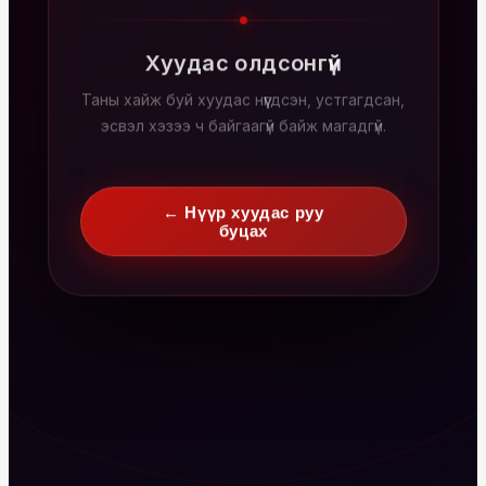
Хуудас олдсонгүй
Таны хайж буй хуудас нүүгдсэн, устгагдсан,
эсвэл хэзээ ч байгаагүй байж магадгүй.
← Нүүр хуудас руу
буцах