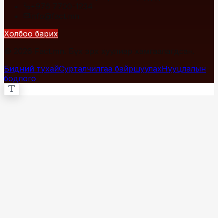
+976 7700-1234
info@fact.mn
Холбоо барих
© 2026 Fact.mn. Бүх эрх хуулиар хамгаалагдсан.
Бидний тухай
Сурталчилгаа байршуулах
Нууцлалын
бодлого