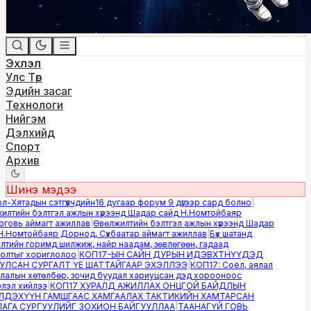
Эхлэл
Улс Төр
Эдийн засаг
Технологи
Нийгэм
Дэлхийд
Спорт
Архив
Шинэ мэдээ
Хятадын сэтгүүлчдийн16 дугаар форум 9 дүгээр сард болно
|
лтийн бэлтгэл ажлын хүрээнд Шадар сайд Н.Номтойбаяр
овь аймагт ажиллав
|
Өвөлжилтийн бэлтгэл ажлын хүрээнд Шадар
.Номтойбаяр Дорнод, Сүхбаатар аймагт ажиллав
|
Бүх шатанд
тийн горимд шилжиж, найр наадам, зөвлөгөөн, гадаад
лтыг хориглолоо
|
КОП17-ЫН САЙН ДУРЫН ИДЭВХТНҮҮДЭД
ЛСАН СУРГАЛТ ҮЕ ШАТТАЙГААР ЭХЭЛЛЭЭ
|
КОП17: Соёл, аялал
алын хөтөлбөр, зочид буудал хариуцсан дэд хорооноос
эл хийлээ
|
КОП17 ХУРАЛД АЖИЛЛАХ ОНЦГОЙ БАЙДЛЫН
ДЭХҮҮН ГАМШГААС ХАМГААЛАХ ТАКТИКИЙН ХАМТАРСАН
ГА СУРГУУЛИЙГ ЗОХИОН БАЙГУУЛЛАА
|
ТААНАГҮЙ ГОВЬ