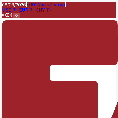
08/09/2026
|
19°
Улаанбаатар
|
USD
₮
--
EUR
₮
--
CNY
₮
--