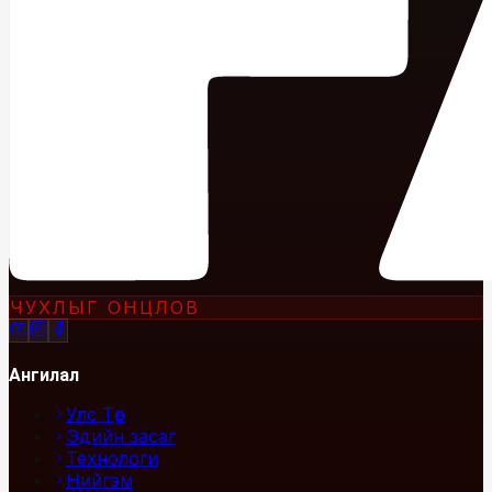
ЧУХЛЫГ ОНЦЛОВ
Ангилал
Улс Төр
Эдийн засаг
Технологи
Нийгэм