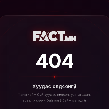
404
Хуудас олдсонгүй
Таны хайж буй хуудас нүүгдсэн, устгагдсан,
эсвэл хэзээ ч байгаагүй байж магадгүй.