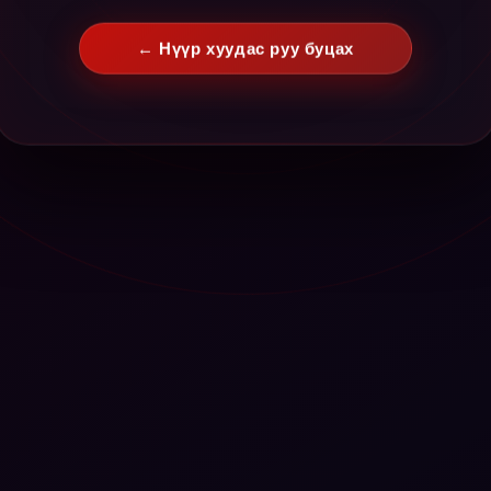
← Нүүр хуудас руу буцах