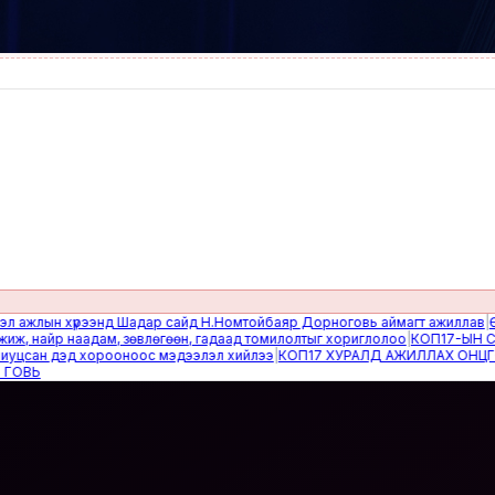
лын хүрээнд Шадар сайд Н.Номтойбаяр Дорноговь аймагт ажиллав
|
Өвөлжи
найр наадам, зөвлөгөөн, гадаад томилолтыг хориглолоо
|
КОП17-ЫН САЙН 
ан дэд хорооноос мэдээлэл хийлээ
|
КОП17 ХУРАЛД АЖИЛЛАХ ОНЦГОЙ Б
Ь