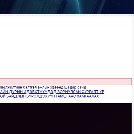
лтийн бэлтгэл ажлын хүрээнд Шадар сайд
ДУРЫН ИДЭВХТНҮҮДЭД ЗОРИУЛСАН СУРГАЛТ ҮЕ
АЙДЛЫН БҮРЭЛДЭХҮҮН ГАМШГААС ХАМГААЛАХ