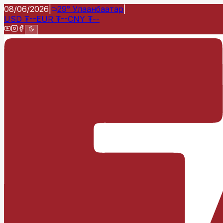
08/06/2026
|
29°
Улаанбаатар
|
USD
₮
--
EUR
₮
--
CNY
₮
--