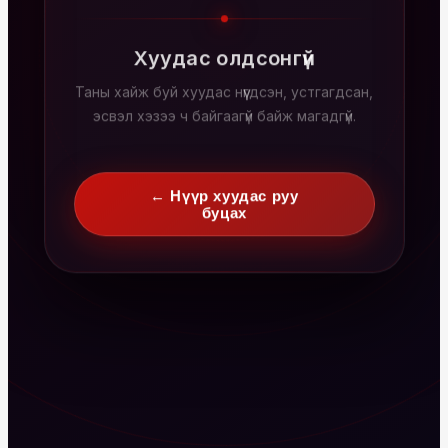
Хуудас олдсонгүй
Таны хайж буй хуудас нүүгдсэн, устгагдсан,
эсвэл хэзээ ч байгаагүй байж магадгүй.
← Нүүр хуудас руу
буцах