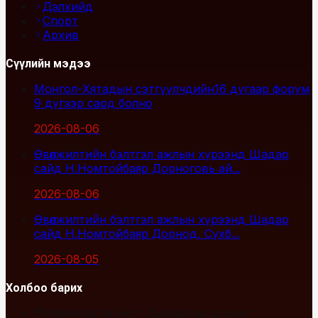
Дэлхийд
Спорт
Архив
Сүүлийн мэдээ
Монгол-Хятадын сэтгүүлчдийн16 дугаар форум
9 дүгээр сард болно
2026-08-06
Өвөлжилтийн бэлтгэл ажлын хүрээнд Шадар
сайд Н.Номтойбаяр Дорноговь ай...
2026-08-06
Өвөлжилтийн бэлтгэл ажлын хүрээнд Шадар
сайд Н.Номтойбаяр Дорнод, Сүхб...
2026-08-05
Холбоо барих
Улаанбаатар хот, Сүхбаатар дүүрэг