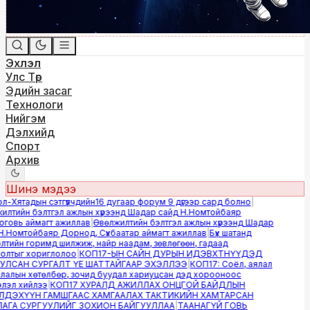
Эхлэл
Улс Төр
Эдийн засаг
Технологи
Нийгэм
Дэлхийд
Спорт
Архив
Шинэ мэдээ
Хятадын сэтгүүлчдийн16 дугаар форум 9 дүгээр сард болно
|
лтийн бэлтгэл ажлын хүрээнд Шадар сайд Н.Номтойбаяр
овь аймагт ажиллав
|
Өвөлжилтийн бэлтгэл ажлын хүрээнд Шадар
.Номтойбаяр Дорнод, Сүхбаатар аймагт ажиллав
|
Бүх шатанд
ийн горимд шилжиж, найр наадам, зөвлөгөөн, гадаад
лтыг хориглолоо
|
КОП17-ЫН САЙН ДУРЫН ИДЭВХТНҮҮДЭД
ЛСАН СУРГАЛТ ҮЕ ШАТТАЙГААР ЭХЭЛЛЭЭ
|
КОП17: Соёл, аялал
алын хөтөлбөр, зочид буудал хариуцсан дэд хорооноос
эл хийлээ
|
КОП17 ХУРАЛД АЖИЛЛАХ ОНЦГОЙ БАЙДЛЫН
ДЭХҮҮН ГАМШГААС ХАМГААЛАХ ТАКТИКИЙН ХАМТАРСАН
ГА СУРГУУЛИЙГ ЗОХИОН БАЙГУУЛЛАА
|
ТААНАГҮЙ ГОВЬ