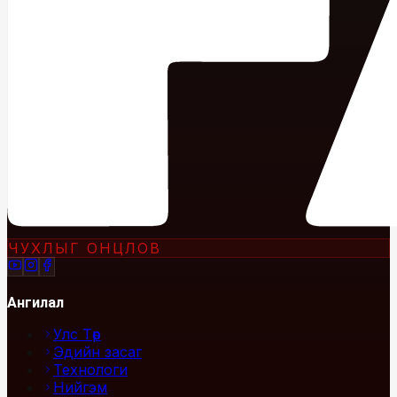
ЧУХЛЫГ ОНЦЛОВ
Ангилал
Улс Төр
Эдийн засаг
Технологи
Нийгэм