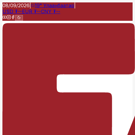
08/09/2026
|
19°
Улаанбаатар
|
USD
₮
--
EUR
₮
--
CNY
₮
--