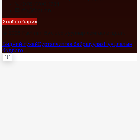
+976 7700-1234
info@fact.mn
Холбоо барих
© 2026 Fact.mn. Бүх эрх хуулиар хамгаалагдсан.
Бидний тухай
Сурталчилгаа байршуулах
Нууцлалын
бодлого