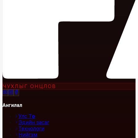
ЧУХЛЫГ ОНЦЛОВ
Ангилал
Улс Төр
Эдийн засаг
Технологи
Нийгэм