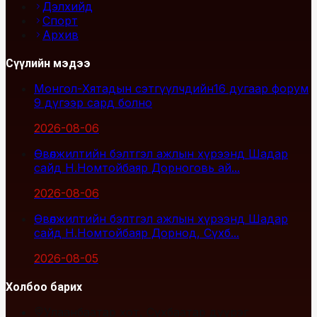
Дэлхийд
Спорт
Архив
Сүүлийн мэдээ
Монгол-Хятадын сэтгүүлчдийн16 дугаар форум
9 дүгээр сард болно
2026-08-06
Өвөлжилтийн бэлтгэл ажлын хүрээнд Шадар
сайд Н.Номтойбаяр Дорноговь ай...
2026-08-06
Өвөлжилтийн бэлтгэл ажлын хүрээнд Шадар
сайд Н.Номтойбаяр Дорнод, Сүхб...
2026-08-05
Холбоо барих
Улаанбаатар хот, Сүхбаатар дүүрэг