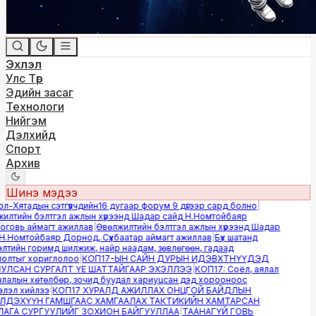
Эхлэл
Улс Төр
Эдийн засаг
Технологи
Нийгэм
Дэлхийд
Спорт
Архив
Шинэ мэдээ
-Хятадын сэтгүүлчдийн16 дугаар форум 9 дүгээр сард болно
|
лтийн бэлтгэл ажлын хүрээнд Шадар сайд Н.Номтойбаяр
овь аймагт ажиллав
|
Өвөлжилтийн бэлтгэл ажлын хүрээнд Шадар
.Номтойбаяр Дорнод, Сүхбаатар аймагт ажиллав
|
Бүх шатанд
тийн горимд шилжиж, найр наадам, зөвлөгөөн, гадаад
лтыг хориглолоо
|
КОП17-ЫН САЙН ДУРЫН ИДЭВХТНҮҮДЭД
ЛСАН СУРГАЛТ ҮЕ ШАТТАЙГААР ЭХЭЛЛЭЭ
|
КОП17: Соёл, аялал
алын хөтөлбөр, зочид буудал хариуцсан дэд хорооноос
эл хийлээ
|
КОП17 ХУРАЛД АЖИЛЛАХ ОНЦГОЙ БАЙДЛЫН
ДЭХҮҮН ГАМШГААС ХАМГААЛАХ ТАКТИКИЙН ХАМТАРСАН
ГА СУРГУУЛИЙГ ЗОХИОН БАЙГУУЛЛАА
|
ТААНАГҮЙ ГОВЬ