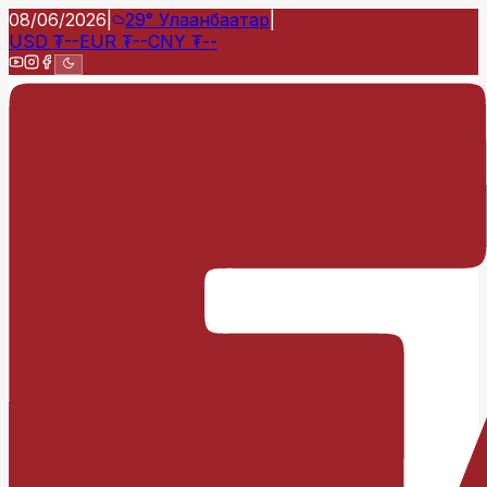
08/06/2026
|
29°
Улаанбаатар
|
USD
₮
--
EUR
₮
--
CNY
₮
--