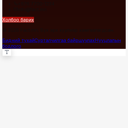
+976 7700-1234
info@fact.mn
Холбоо барих
© 2026 Fact.mn. Бүх эрх хуулиар хамгаалагдсан.
Бидний тухай
Сурталчилгаа байршуулах
Нууцлалын
бодлого