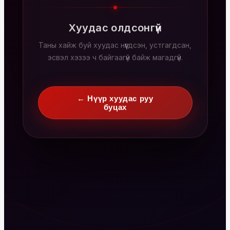
Хуудас олдсонгүй
Таны хайж буй хуудас нүүгдсэн, устгагдсан,
эсвэл хэзээ ч байгаагүй байж магадгүй.
← Нүүр хуудас руу
буцах