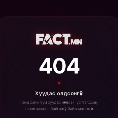
404
Хуудас олдсонгүй
Таны хайж буй хуудас нүүгдсэн, устгагдсан,
эсвэл хэзээ ч байгаагүй байж магадгүй.