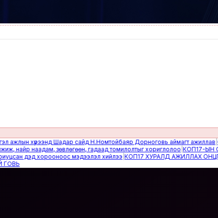
жлын хүрээнд Шадар сайд Н.Номтойбаяр Дорноговь аймагт ажиллав
|
Өвөлж
найр наадам, зөвлөгөөн, гадаад томилолтыг хориглолоо
|
КОП17-ЫН САЙН
сан дэд хорооноос мэдээлэл хийлээ
|
КОП17 ХУРАЛД АЖИЛЛАХ ОНЦГОЙ 
Ь