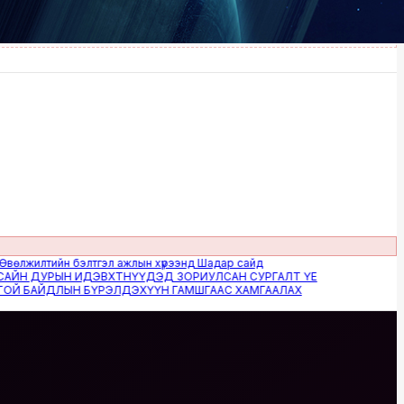
илтийн бэлтгэл ажлын хүрээнд Шадар сайд
 ДУРЫН ИДЭВХТНҮҮДЭД ЗОРИУЛСАН СУРГАЛТ ҮЕ
БАЙДЛЫН БҮРЭЛДЭХҮҮН ГАМШГААС ХАМГААЛАХ