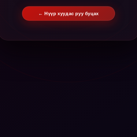
← Нүүр хуудас руу буцах