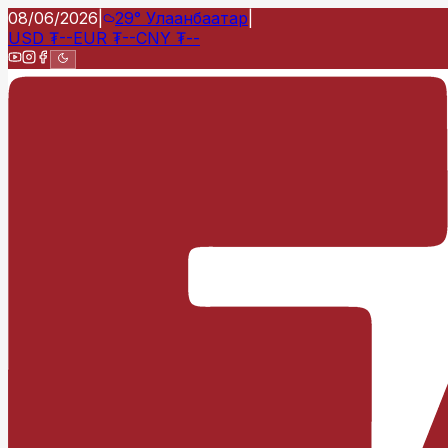
08/06/2026
|
29°
Улаанбаатар
|
USD
₮
--
EUR
₮
--
CNY
₮
--