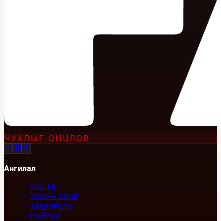
ЧУХЛЫГ ОНЦЛОВ
Ангилал
Улс Төр
Эдийн засаг
Технологи
Нийгэм