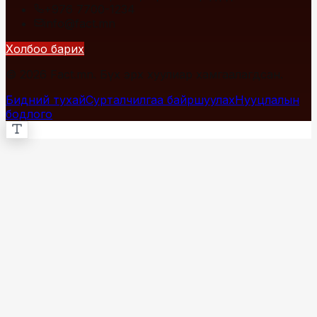
+976 7700-1234
info@fact.mn
Холбоо барих
© 2026 Fact.mn. Бүх эрх хуулиар хамгаалагдсан.
Бидний тухай
Сурталчилгаа байршуулах
Нууцлалын
бодлого