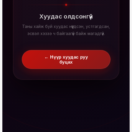
Хуудас олдсонгүй
Таны хайж буй хуудас нүүгдсэн, устгагдсан,
эсвэл хэзээ ч байгаагүй байж магадгүй.
← Нүүр хуудас руу
буцах