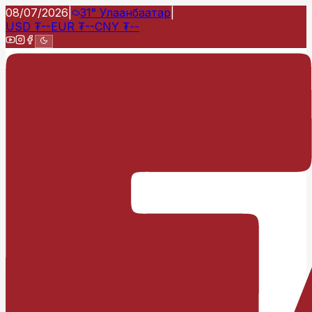
08/07/2026
|
31°
Улаанбаатар
|
USD
₮
--
EUR
₮
--
CNY
₮
--