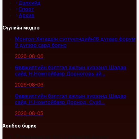
Дэлхийд
Спорт
Архив
Сүүлийн мэдээ
Монгол-Хятадын сэтгүүлчдийн16 дугаар форум
9 дүгээр сард болно
2026-08-06
Өвөлжилтийн бэлтгэл ажлын хүрээнд Шадар
сайд Н.Номтойбаяр Дорноговь ай...
2026-08-06
Өвөлжилтийн бэлтгэл ажлын хүрээнд Шадар
сайд Н.Номтойбаяр Дорнод, Сүхб...
2026-08-05
Холбоо барих
Улаанбаатар хот, Сүхбаатар дүүрэг