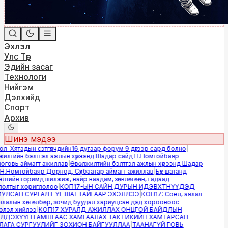
Эхлэл
Улс Төр
Эдийн засаг
Технологи
Нийгэм
Дэлхийд
Спорт
Архив
Шинэ мэдээ
-Хятадын сэтгүүлчдийн16 дугаар форум 9 дүгээр сард болно
|
лтийн бэлтгэл ажлын хүрээнд Шадар сайд Н.Номтойбаяр
овь аймагт ажиллав
|
Өвөлжилтийн бэлтгэл ажлын хүрээнд Шадар
.Номтойбаяр Дорнод, Сүхбаатар аймагт ажиллав
|
Бүх шатанд
тийн горимд шилжиж, найр наадам, зөвлөгөөн, гадаад
лтыг хориглолоо
|
КОП17-ЫН САЙН ДУРЫН ИДЭВХТНҮҮДЭД
ЛСАН СУРГАЛТ ҮЕ ШАТТАЙГААР ЭХЭЛЛЭЭ
|
КОП17: Соёл, аялал
алын хөтөлбөр, зочид буудал хариуцсан дэд хорооноос
эл хийлээ
|
КОП17 ХУРАЛД АЖИЛЛАХ ОНЦГОЙ БАЙДЛЫН
ДЭХҮҮН ГАМШГААС ХАМГААЛАХ ТАКТИКИЙН ХАМТАРСАН
ГА СУРГУУЛИЙГ ЗОХИОН БАЙГУУЛЛАА
|
ТААНАГҮЙ ГОВЬ