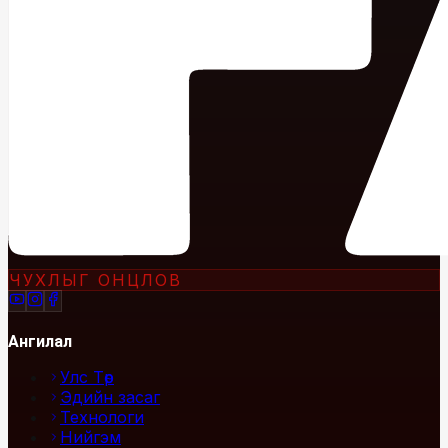
ЧУХЛЫГ ОНЦЛОВ
Ангилал
Улс Төр
Эдийн засаг
Технологи
Нийгэм