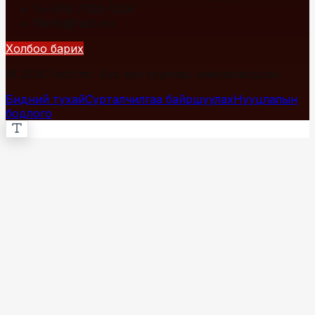
+976 7700-1234
info@fact.mn
Холбоо барих
© 2026 Fact.mn. Бүх эрх хуулиар хамгаалагдсан.
Бидний тухай
Сурталчилгаа байршуулах
Нууцлалын
бодлого