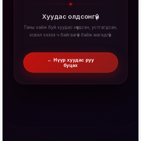
Хуудас олдсонгүй
Таны хайж буй хуудас нүүгдсэн, устгагдсан,
эсвэл хэзээ ч байгаагүй байж магадгүй.
← Нүүр хуудас руу
буцах