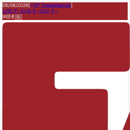
08/08/2026
|
31°
Улаанбаатар
|
USD
₮
--
EUR
₮
--
CNY
₮
--