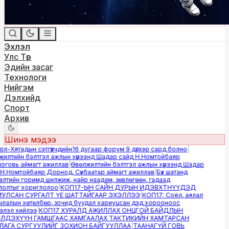
Эхлэл
Улс Төр
Эдийн засаг
Технологи
Нийгэм
Дэлхийд
Спорт
Архив
Шинэ мэдээ
-Хятадын сэтгүүлчдийн16 дугаар форум 9 дүгээр сард болно
|
лтийн бэлтгэл ажлын хүрээнд Шадар сайд Н.Номтойбаяр
овь аймагт ажиллав
|
Өвөлжилтийн бэлтгэл ажлын хүрээнд Шадар
.Номтойбаяр Дорнод, Сүхбаатар аймагт ажиллав
|
Бүх шатанд
тийн горимд шилжиж, найр наадам, зөвлөгөөн, гадаад
лтыг хориглолоо
|
КОП17-ЫН САЙН ДУРЫН ИДЭВХТНҮҮДЭД
ЛСАН СУРГАЛТ ҮЕ ШАТТАЙГААР ЭХЭЛЛЭЭ
|
КОП17: Соёл, аялал
алын хөтөлбөр, зочид буудал хариуцсан дэд хорооноос
эл хийлээ
|
КОП17 ХУРАЛД АЖИЛЛАХ ОНЦГОЙ БАЙДЛЫН
ДЭХҮҮН ГАМШГААС ХАМГААЛАХ ТАКТИКИЙН ХАМТАРСАН
ГА СУРГУУЛИЙГ ЗОХИОН БАЙГУУЛЛАА
|
ТААНАГҮЙ ГОВЬ