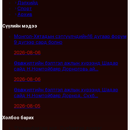
Дэлхийд
Спорт
Архив
Сүүлийн мэдээ
Монгол-Хятадын сэтгүүлчдийн16 дугаар форум
9 дүгээр сард болно
2026-08-06
Өвөлжилтийн бэлтгэл ажлын хүрээнд Шадар
сайд Н.Номтойбаяр Дорноговь ай...
2026-08-06
Өвөлжилтийн бэлтгэл ажлын хүрээнд Шадар
сайд Н.Номтойбаяр Дорнод, Сүхб...
2026-08-05
Холбоо барих
Улаанбаатар хот, Сүхбаатар дүүрэг