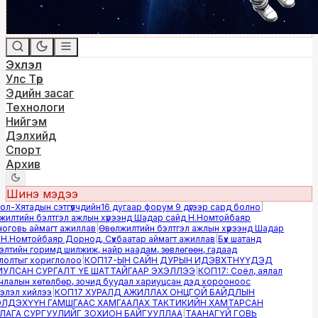
Эхлэл
Улс Төр
Эдийн засаг
Технологи
Нийгэм
Дэлхийд
Спорт
Архив
Шинэ мэдээ
-Хятадын сэтгүүлчдийн16 дугаар форум 9 дүгээр сард болно
|
лтийн бэлтгэл ажлын хүрээнд Шадар сайд Н.Номтойбаяр
овь аймагт ажиллав
|
Өвөлжилтийн бэлтгэл ажлын хүрээнд Шадар
.Номтойбаяр Дорнод, Сүхбаатар аймагт ажиллав
|
Бүх шатанд
тийн горимд шилжиж, найр наадам, зөвлөгөөн, гадаад
лтыг хориглолоо
|
КОП17-ЫН САЙН ДУРЫН ИДЭВХТНҮҮДЭД
ЛСАН СУРГАЛТ ҮЕ ШАТТАЙГААР ЭХЭЛЛЭЭ
|
КОП17: Соёл, аялал
алын хөтөлбөр, зочид буудал хариуцсан дэд хорооноос
эл хийлээ
|
КОП17 ХУРАЛД АЖИЛЛАХ ОНЦГОЙ БАЙДЛЫН
ДЭХҮҮН ГАМШГААС ХАМГААЛАХ ТАКТИКИЙН ХАМТАРСАН
ГА СУРГУУЛИЙГ ЗОХИОН БАЙГУУЛЛАА
|
ТААНАГҮЙ ГОВЬ