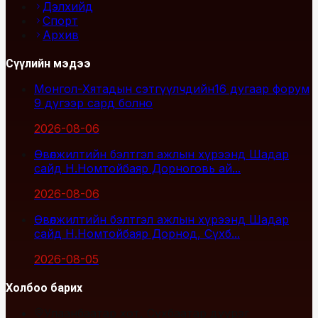
Дэлхийд
Спорт
Архив
Сүүлийн мэдээ
Монгол-Хятадын сэтгүүлчдийн16 дугаар форум
9 дүгээр сард болно
2026-08-06
Өвөлжилтийн бэлтгэл ажлын хүрээнд Шадар
сайд Н.Номтойбаяр Дорноговь ай...
2026-08-06
Өвөлжилтийн бэлтгэл ажлын хүрээнд Шадар
сайд Н.Номтойбаяр Дорнод, Сүхб...
2026-08-05
Холбоо барих
Улаанбаатар хот, Сүхбаатар дүүрэг