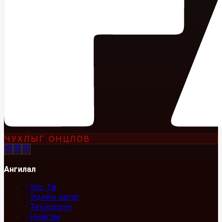
ЧУХЛЫГ ОНЦЛОВ
Ангилал
Улс Төр
Эдийн засаг
Технологи
Нийгэм