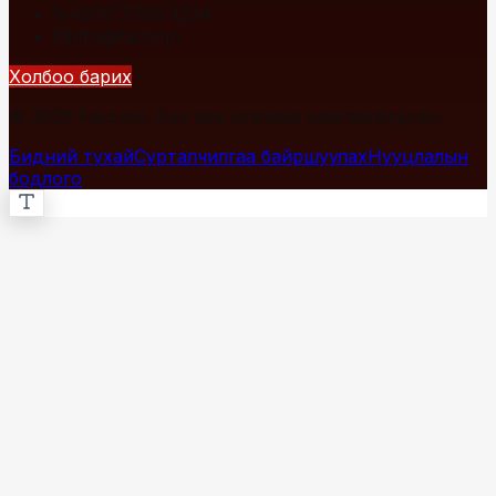
+976 7700-1234
info@fact.mn
Холбоо барих
© 2026 Fact.mn. Бүх эрх хуулиар хамгаалагдсан.
Бидний тухай
Сурталчилгаа байршуулах
Нууцлалын
бодлого