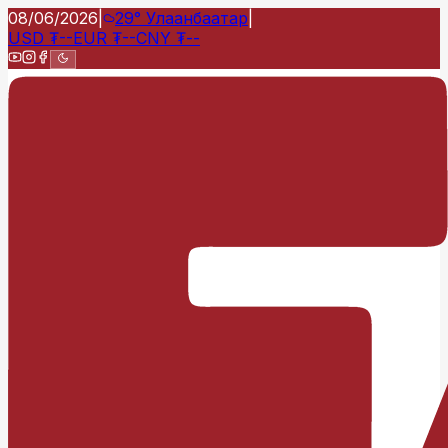
08/06/2026
|
29°
Улаанбаатар
|
USD
₮
--
EUR
₮
--
CNY
₮
--