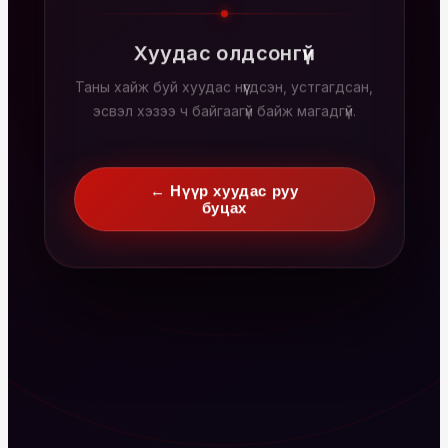
Хуудас олдсонгүй
Таны хайж буй хуудас нүүгдсэн, устгагдсан,
эсвэл хэзээ ч байгаагүй байж магадгүй.
← Нүүр хуудас руу
буцах