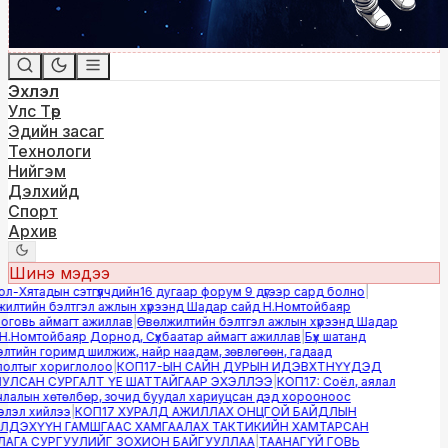
Эхлэл
Улс Төр
Эдийн засаг
Технологи
Нийгэм
Дэлхийд
Спорт
Архив
Шинэ мэдээ
-Хятадын сэтгүүлчдийн16 дугаар форум 9 дүгээр сард болно
|
лтийн бэлтгэл ажлын хүрээнд Шадар сайд Н.Номтойбаяр
овь аймагт ажиллав
|
Өвөлжилтийн бэлтгэл ажлын хүрээнд Шадар
.Номтойбаяр Дорнод, Сүхбаатар аймагт ажиллав
|
Бүх шатанд
тийн горимд шилжиж, найр наадам, зөвлөгөөн, гадаад
лтыг хориглолоо
|
КОП17-ЫН САЙН ДУРЫН ИДЭВХТНҮҮДЭД
ЛСАН СУРГАЛТ ҮЕ ШАТТАЙГААР ЭХЭЛЛЭЭ
|
КОП17: Соёл, аялал
алын хөтөлбөр, зочид буудал хариуцсан дэд хорооноос
эл хийлээ
|
КОП17 ХУРАЛД АЖИЛЛАХ ОНЦГОЙ БАЙДЛЫН
ДЭХҮҮН ГАМШГААС ХАМГААЛАХ ТАКТИКИЙН ХАМТАРСАН
ГА СУРГУУЛИЙГ ЗОХИОН БАЙГУУЛЛАА
|
ТААНАГҮЙ ГОВЬ