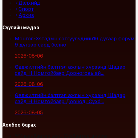
Дэлхийд
Спорт
Архив
Сүүлийн мэдээ
Монгол-Хятадын сэтгүүлчдийн16 дугаар форум
9 дүгээр сард болно
2026-08-06
Өвөлжилтийн бэлтгэл ажлын хүрээнд Шадар
сайд Н.Номтойбаяр Дорноговь ай...
2026-08-06
Өвөлжилтийн бэлтгэл ажлын хүрээнд Шадар
сайд Н.Номтойбаяр Дорнод, Сүхб...
2026-08-05
Холбоо барих
Улаанбаатар хот, Сүхбаатар дүүрэг