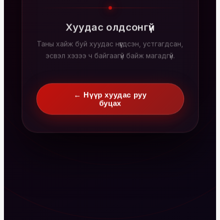
Хуудас олдсонгүй
Таны хайж буй хуудас нүүгдсэн, устгагдсан,
эсвэл хэзээ ч байгаагүй байж магадгүй.
← Нүүр хуудас руу
буцах