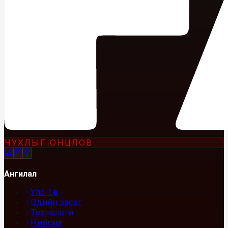
ЧУХЛЫГ ОНЦЛОВ
Ангилал
Улс Төр
Эдийн засаг
Технологи
Нийгэм