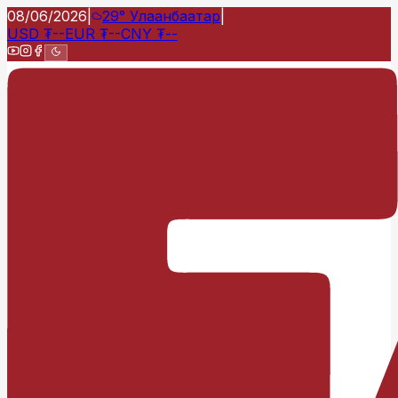
08/06/2026
|
29°
Улаанбаатар
|
USD
₮
--
EUR
₮
--
CNY
₮
--