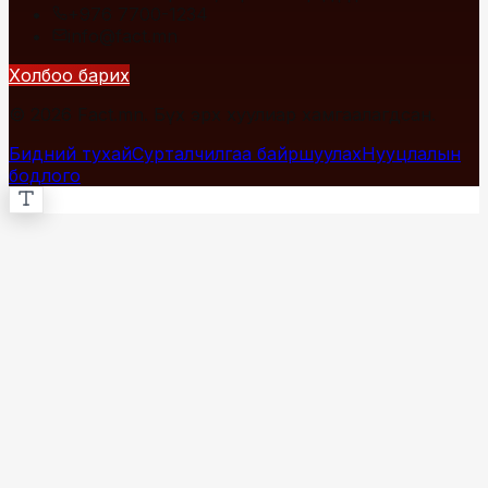
+976 7700-1234
info@fact.mn
Холбоо барих
© 2026 Fact.mn. Бүх эрх хуулиар хамгаалагдсан.
Бидний тухай
Сурталчилгаа байршуулах
Нууцлалын
бодлого