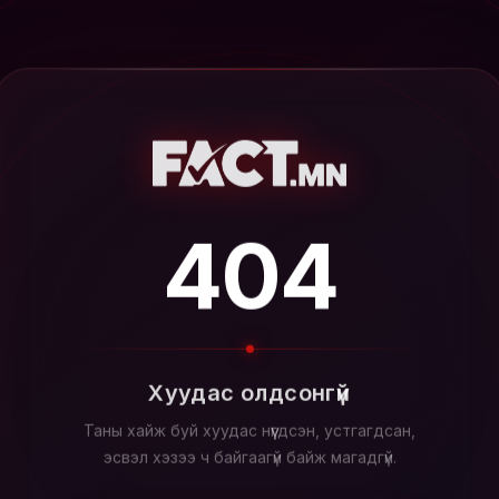
404
Хуудас олдсонгүй
Таны хайж буй хуудас нүүгдсэн, устгагдсан,
эсвэл хэзээ ч байгаагүй байж магадгүй.