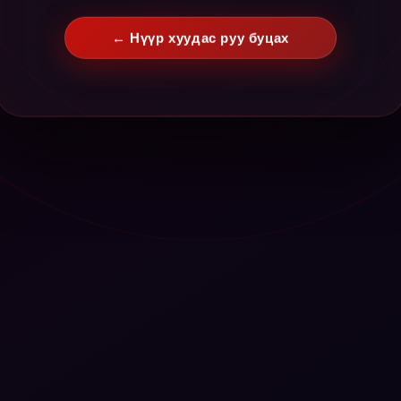
← Нүүр хуудас руу буцах