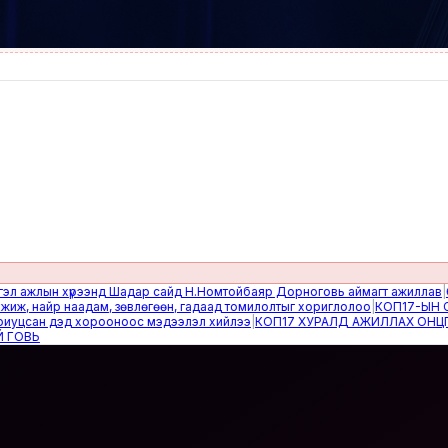
жлын хүрээнд Шадар сайд Н.Номтойбаяр Дорноговь аймагт ажиллав
|
Өвөлж
найр наадам, зөвлөгөөн, гадаад томилолтыг хориглолоо
|
КОП17-ЫН САЙН
сан дэд хорооноос мэдээлэл хийлээ
|
КОП17 ХУРАЛД АЖИЛЛАХ ОНЦГОЙ 
Ь