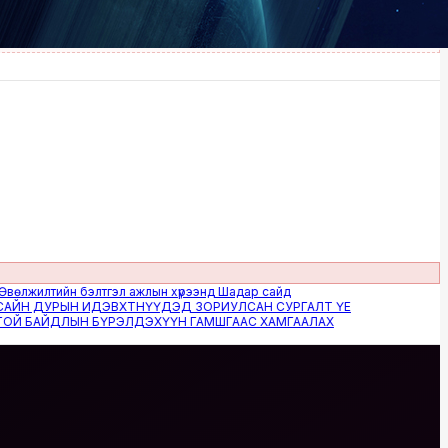
илтийн бэлтгэл ажлын хүрээнд Шадар сайд
 ДУРЫН ИДЭВХТНҮҮДЭД ЗОРИУЛСАН СУРГАЛТ ҮЕ
БАЙДЛЫН БҮРЭЛДЭХҮҮН ГАМШГААС ХАМГААЛАХ