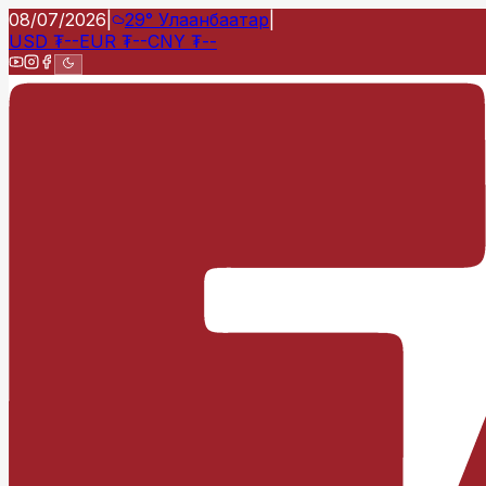
08/07/2026
|
29°
Улаанбаатар
|
USD
₮
--
EUR
₮
--
CNY
₮
--