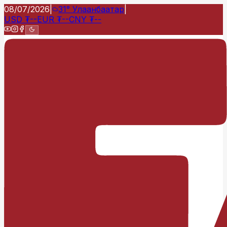
08/07/2026
|
31°
Улаанбаатар
|
USD
₮
--
EUR
₮
--
CNY
₮
--