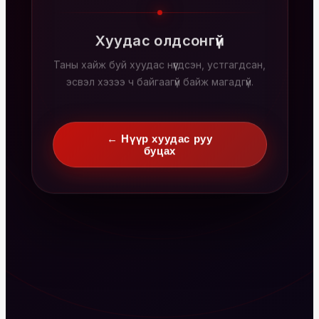
Хуудас олдсонгүй
Таны хайж буй хуудас нүүгдсэн, устгагдсан,
эсвэл хэзээ ч байгаагүй байж магадгүй.
← Нүүр хуудас руу
буцах