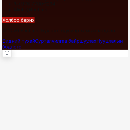
+976 7700-1234
info@fact.mn
Холбоо барих
© 2026 Fact.mn. Бүх эрх хуулиар хамгаалагдсан.
Бидний тухай
Сурталчилгаа байршуулах
Нууцлалын
бодлого