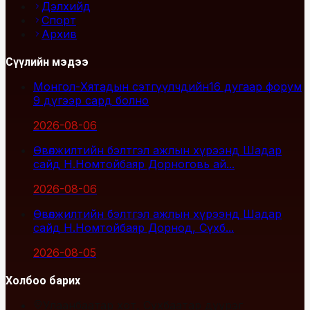
Дэлхийд
Спорт
Архив
Сүүлийн мэдээ
Монгол-Хятадын сэтгүүлчдийн16 дугаар форум
9 дүгээр сард болно
2026-08-06
Өвөлжилтийн бэлтгэл ажлын хүрээнд Шадар
сайд Н.Номтойбаяр Дорноговь ай...
2026-08-06
Өвөлжилтийн бэлтгэл ажлын хүрээнд Шадар
сайд Н.Номтойбаяр Дорнод, Сүхб...
2026-08-05
Холбоо барих
Улаанбаатар хот, Сүхбаатар дүүрэг