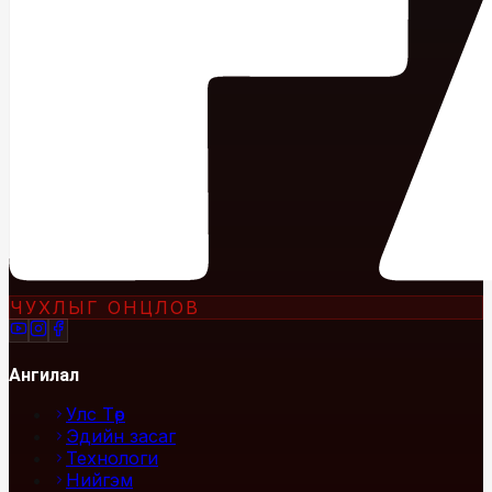
ЧУХЛЫГ ОНЦЛОВ
Ангилал
Улс Төр
Эдийн засаг
Технологи
Нийгэм