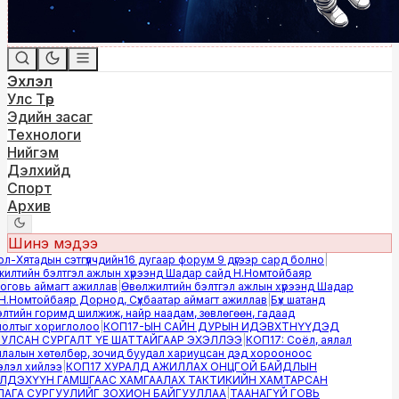
Эхлэл
Улс Төр
Эдийн засаг
Технологи
Нийгэм
Дэлхийд
Спорт
Архив
Шинэ мэдээ
-Хятадын сэтгүүлчдийн16 дугаар форум 9 дүгээр сард болно
|
лтийн бэлтгэл ажлын хүрээнд Шадар сайд Н.Номтойбаяр
овь аймагт ажиллав
|
Өвөлжилтийн бэлтгэл ажлын хүрээнд Шадар
.Номтойбаяр Дорнод, Сүхбаатар аймагт ажиллав
|
Бүх шатанд
тийн горимд шилжиж, найр наадам, зөвлөгөөн, гадаад
лтыг хориглолоо
|
КОП17-ЫН САЙН ДУРЫН ИДЭВХТНҮҮДЭД
ЛСАН СУРГАЛТ ҮЕ ШАТТАЙГААР ЭХЭЛЛЭЭ
|
КОП17: Соёл, аялал
алын хөтөлбөр, зочид буудал хариуцсан дэд хорооноос
эл хийлээ
|
КОП17 ХУРАЛД АЖИЛЛАХ ОНЦГОЙ БАЙДЛЫН
ДЭХҮҮН ГАМШГААС ХАМГААЛАХ ТАКТИКИЙН ХАМТАРСАН
ГА СУРГУУЛИЙГ ЗОХИОН БАЙГУУЛЛАА
|
ТААНАГҮЙ ГОВЬ