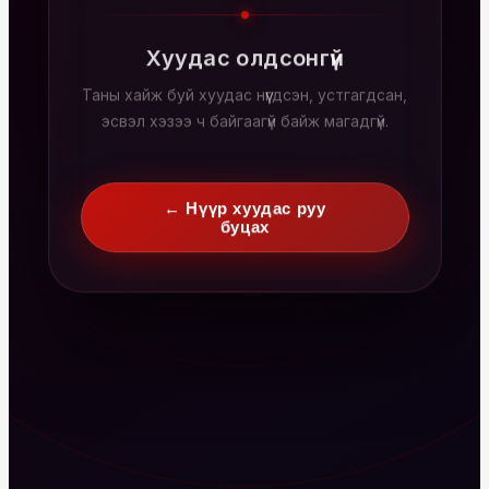
Хуудас олдсонгүй
Таны хайж буй хуудас нүүгдсэн, устгагдсан,
эсвэл хэзээ ч байгаагүй байж магадгүй.
← Нүүр хуудас руу
буцах