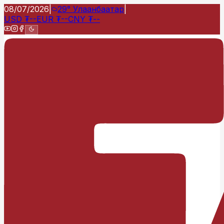
08/07/2026
|
29°
Улаанбаатар
|
USD
₮
--
EUR
₮
--
CNY
₮
--