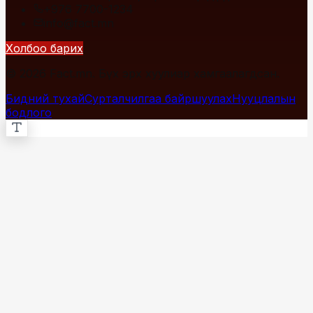
+976 7700-1234
info@fact.mn
Холбоо барих
© 2026 Fact.mn. Бүх эрх хуулиар хамгаалагдсан.
Бидний тухай
Сурталчилгаа байршуулах
Нууцлалын
бодлого