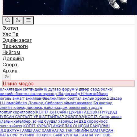
Эхлэл
Улс Төр
Эдийн засаг
Технологи
Нийгэм
Дэлхийд
Спорт
Архив
Шинэ мэдээ
-Хятадын сэтгүүлчдийн16 дугаар форум 9 дүгээр сард болно
|
лтийн бэлтгэл ажлын хүрээнд Шадар сайд Н.Номтойбаяр
овь аймагт ажиллав
|
Өвөлжилтийн бэлтгэл ажлын хүрээнд Шадар
.Номтойбаяр Дорнод, Сүхбаатар аймагт ажиллав
|
Бүх шатанд
тийн горимд шилжиж, найр наадам, зөвлөгөөн, гадаад
лтыг хориглолоо
|
КОП17-ЫН САЙН ДУРЫН ИДЭВХТНҮҮДЭД
ЛСАН СУРГАЛТ ҮЕ ШАТТАЙГААР ЭХЭЛЛЭЭ
|
КОП17: Соёл, аялал
алын хөтөлбөр, зочид буудал хариуцсан дэд хорооноос
эл хийлээ
|
КОП17 ХУРАЛД АЖИЛЛАХ ОНЦГОЙ БАЙДЛЫН
ДЭХҮҮН ГАМШГААС ХАМГААЛАХ ТАКТИКИЙН ХАМТАРСАН
ГА СУРГУУЛИЙГ ЗОХИОН БАЙГУУЛЛАА
|
ТААНАГҮЙ ГОВЬ