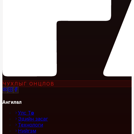
ЧУХЛЫГ ОНЦЛОВ
Ангилал
Улс Төр
Эдийн засаг
Технологи
Нийгэм