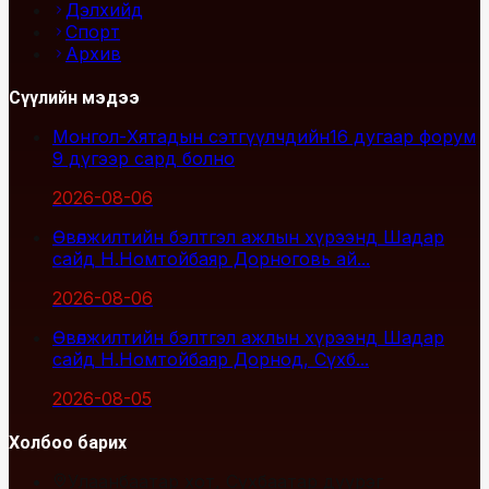
Дэлхийд
Спорт
Архив
Сүүлийн мэдээ
Монгол-Хятадын сэтгүүлчдийн16 дугаар форум
9 дүгээр сард болно
2026-08-06
Өвөлжилтийн бэлтгэл ажлын хүрээнд Шадар
сайд Н.Номтойбаяр Дорноговь ай...
2026-08-06
Өвөлжилтийн бэлтгэл ажлын хүрээнд Шадар
сайд Н.Номтойбаяр Дорнод, Сүхб...
2026-08-05
Холбоо барих
Улаанбаатар хот, Сүхбаатар дүүрэг