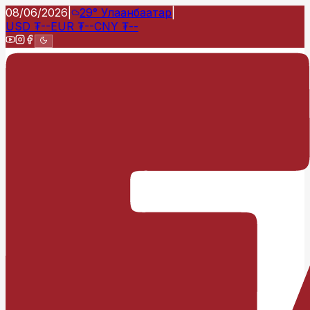
08/06/2026
|
29°
Улаанбаатар
|
USD
₮
--
EUR
₮
--
CNY
₮
--