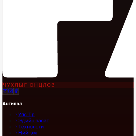
ЧУХЛЫГ ОНЦЛОВ
Ангилал
Улс Төр
Эдийн засаг
Технологи
Нийгэм