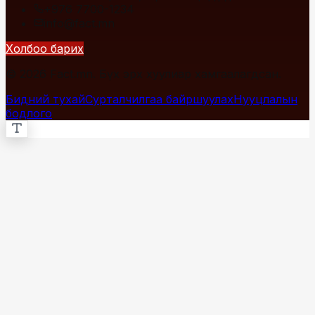
+976 7700-1234
info@fact.mn
Холбоо барих
© 2026 Fact.mn. Бүх эрх хуулиар хамгаалагдсан.
Бидний тухай
Сурталчилгаа байршуулах
Нууцлалын
бодлого