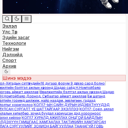
Эхлэл
Улс Төр
Эдийн засаг
Технологи
Нийгэм
Дэлхийд
Спорт
Архив
Шинэ мэдээ
-Хятадын сэтгүүлчдийн16 дугаар форум 9 дүгээр сард болно
|
лтийн бэлтгэл ажлын хүрээнд Шадар сайд Н.Номтойбаяр
овь аймагт ажиллав
|
Өвөлжилтийн бэлтгэл ажлын хүрээнд Шадар
.Номтойбаяр Дорнод, Сүхбаатар аймагт ажиллав
|
Бүх шатанд
тийн горимд шилжиж, найр наадам, зөвлөгөөн, гадаад
лтыг хориглолоо
|
КОП17-ЫН САЙН ДУРЫН ИДЭВХТНҮҮДЭД
ЛСАН СУРГАЛТ ҮЕ ШАТТАЙГААР ЭХЭЛЛЭЭ
|
КОП17: Соёл, аялал
алын хөтөлбөр, зочид буудал хариуцсан дэд хорооноос
эл хийлээ
|
КОП17 ХУРАЛД АЖИЛЛАХ ОНЦГОЙ БАЙДЛЫН
ДЭХҮҮН ГАМШГААС ХАМГААЛАХ ТАКТИКИЙН ХАМТАРСАН
ГА СУРГУУЛИЙГ ЗОХИОН БАЙГУУЛЛАА
|
ТААНАГҮЙ ГОВЬ