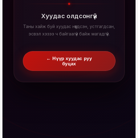
Хуудас олдсонгүй
Таны хайж буй хуудас нүүгдсэн, устгагдсан,
эсвэл хэзээ ч байгаагүй байж магадгүй.
← Нүүр хуудас руу
буцах