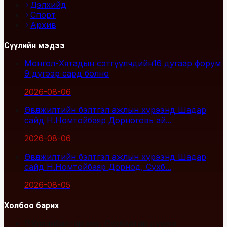
Дэлхийд
Спорт
Архив
Сүүлийн мэдээ
Монгол-Хятадын сэтгүүлчдийн16 дугаар форум
9 дүгээр сард болно
2026-08-06
Өвөлжилтийн бэлтгэл ажлын хүрээнд Шадар
сайд Н.Номтойбаяр Дорноговь ай...
2026-08-06
Өвөлжилтийн бэлтгэл ажлын хүрээнд Шадар
сайд Н.Номтойбаяр Дорнод, Сүхб...
2026-08-05
Холбоо барих
Улаанбаатар хот, Сүхбаатар дүүрэг