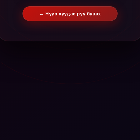
← Нүүр хуудас руу буцах