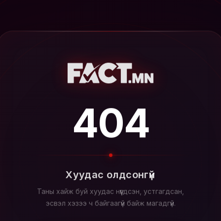
404
Хуудас олдсонгүй
Таны хайж буй хуудас нүүгдсэн, устгагдсан,
эсвэл хэзээ ч байгаагүй байж магадгүй.