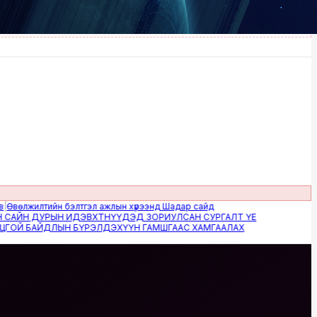
жилтийн бэлтгэл ажлын хүрээнд Шадар сайд
Н ДУРЫН ИДЭВХТНҮҮДЭД ЗОРИУЛСАН СУРГАЛТ ҮЕ
 БАЙДЛЫН БҮРЭЛДЭХҮҮН ГАМШГААС ХАМГААЛАХ