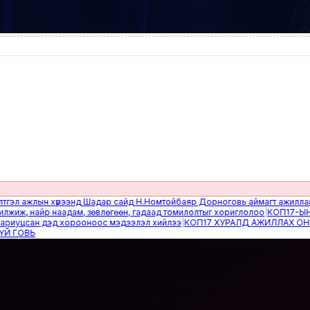
ажлын хүрээнд Шадар сайд Н.Номтойбаяр Дорноговь аймагт ажиллав
|
Өвөл
, найр наадам, зөвлөгөөн, гадаад томилолтыг хориглолоо
|
КОП17-ЫН САЙ
цсан дэд хорооноос мэдээлэл хийлээ
|
КОП17 ХУРАЛД АЖИЛЛАХ ОНЦГОЙ
ВЬ