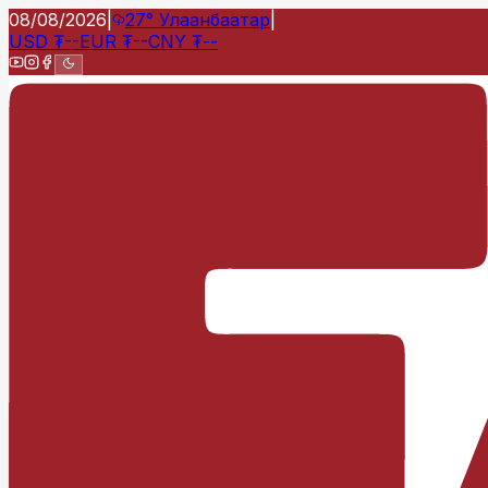
08/08/2026
|
27°
Улаанбаатар
|
USD
₮
--
EUR
₮
--
CNY
₮
--