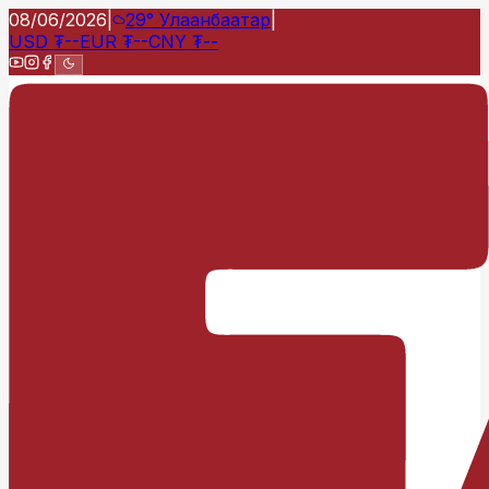
08/06/2026
|
29°
Улаанбаатар
|
USD
₮
--
EUR
₮
--
CNY
₮
--