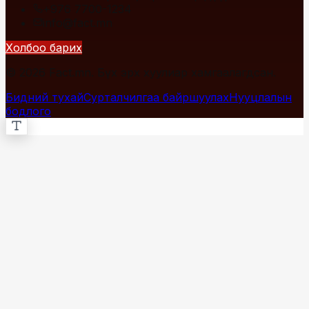
+976 7700-1234
info@fact.mn
Холбоо барих
© 2026 Fact.mn. Бүх эрх хуулиар хамгаалагдсан.
Бидний тухай
Сурталчилгаа байршуулах
Нууцлалын
бодлого