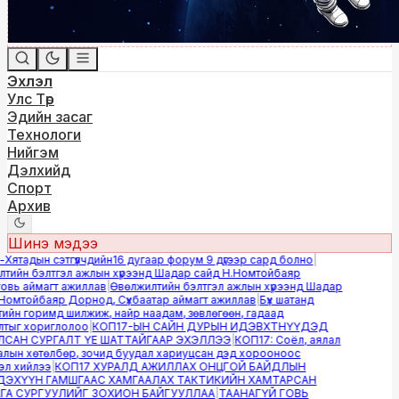
Эхлэл
Улс Төр
Эдийн засаг
Технологи
Нийгэм
Дэлхийд
Спорт
Архив
Шинэ мэдээ
ятадын сэтгүүлчдийн16 дугаар форум 9 дүгээр сард болно
|
ийн бэлтгэл ажлын хүрээнд Шадар сайд Н.Номтойбаяр
ь аймагт ажиллав
|
Өвөлжилтийн бэлтгэл ажлын хүрээнд Шадар
омтойбаяр Дорнод, Сүхбаатар аймагт ажиллав
|
Бүх шатанд
йн горимд шилжиж, найр наадам, зөвлөгөөн, гадаад
ыг хориглолоо
|
КОП17-ЫН САЙН ДУРЫН ИДЭВХТНҮҮДЭД
АН СУРГАЛТ ҮЕ ШАТТАЙГААР ЭХЭЛЛЭЭ
|
КОП17: Соёл, аялал
ын хөтөлбөр, зочид буудал хариуцсан дэд хорооноос
 хийлээ
|
КОП17 ХУРАЛД АЖИЛЛАХ ОНЦГОЙ БАЙДЛЫН
ХҮҮН ГАМШГААС ХАМГААЛАХ ТАКТИКИЙН ХАМТАРСАН
 СУРГУУЛИЙГ ЗОХИОН БАЙГУУЛЛАА
|
ТААНАГҮЙ ГОВЬ