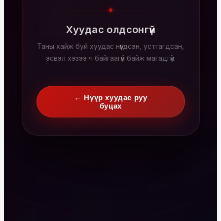
Хуудас олдсонгүй
Таны хайж буй хуудас нүүгдсэн, устгагдсан,
эсвэл хэзээ ч байгаагүй байж магадгүй.
← Нүүр хуудас руу
буцах