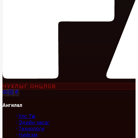
ЧУХЛЫГ ОНЦЛОВ
Ангилал
Улс Төр
Эдийн засаг
Технологи
Нийгэм