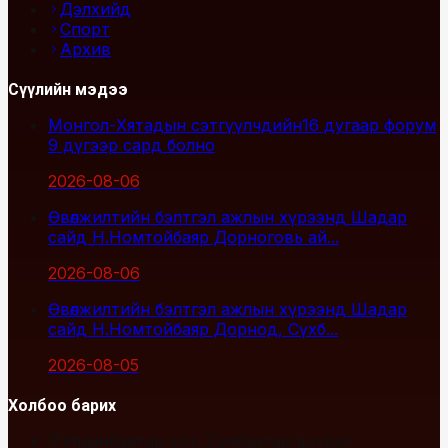
Дэлхийд
Спорт
Архив
Сүүлийн мэдээ
Монгол-Хятадын сэтгүүлчдийн16 дугаар форум
9 дүгээр сард болно
2026-08-06
Өвөлжилтийн бэлтгэл ажлын хүрээнд Шадар
сайд Н.Номтойбаяр Дорноговь ай...
2026-08-06
Өвөлжилтийн бэлтгэл ажлын хүрээнд Шадар
сайд Н.Номтойбаяр Дорнод, Сүхб...
2026-08-05
Холбоо барих
Улаанбаатар хот, Сүхбаатар дүүрэг