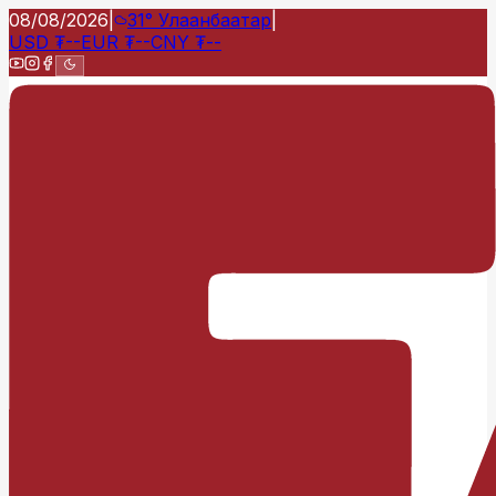
08/08/2026
|
31°
Улаанбаатар
|
USD
₮
--
EUR
₮
--
CNY
₮
--