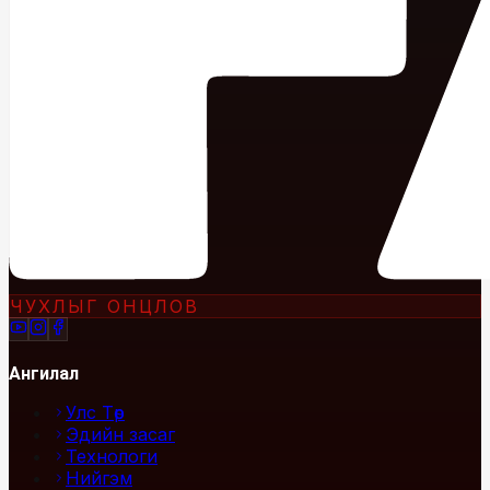
ЧУХЛЫГ ОНЦЛОВ
Ангилал
Улс Төр
Эдийн засаг
Технологи
Нийгэм