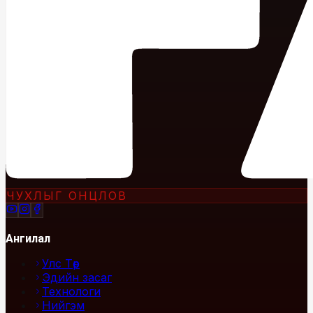
ЧУХЛЫГ ОНЦЛОВ
Ангилал
Улс Төр
Эдийн засаг
Технологи
Нийгэм