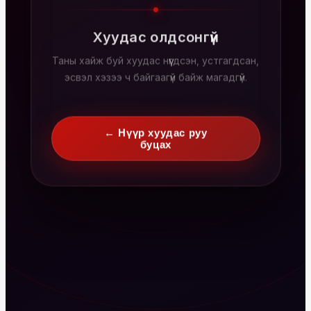
Хуудас олдсонгүй
Таны хайж буй хуудас нүүгдсэн, устгагдсан,
эсвэл хэзээ ч байгаагүй байж магадгүй.
← Нүүр хуудас руу
буцах