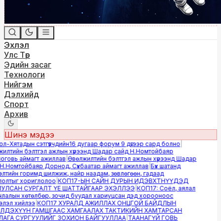
Эхлэл
Улс Төр
Эдийн засаг
Технологи
Нийгэм
Дэлхийд
Спорт
Архив
Шинэ мэдээ
-Хятадын сэтгүүлчдийн16 дугаар форум 9 дүгээр сард болно
|
лтийн бэлтгэл ажлын хүрээнд Шадар сайд Н.Номтойбаяр
овь аймагт ажиллав
|
Өвөлжилтийн бэлтгэл ажлын хүрээнд Шадар
.Номтойбаяр Дорнод, Сүхбаатар аймагт ажиллав
|
Бүх шатанд
тийн горимд шилжиж, найр наадам, зөвлөгөөн, гадаад
лтыг хориглолоо
|
КОП17-ЫН САЙН ДУРЫН ИДЭВХТНҮҮДЭД
ЛСАН СУРГАЛТ ҮЕ ШАТТАЙГААР ЭХЭЛЛЭЭ
|
КОП17: Соёл, аялал
алын хөтөлбөр, зочид буудал хариуцсан дэд хорооноос
эл хийлээ
|
КОП17 ХУРАЛД АЖИЛЛАХ ОНЦГОЙ БАЙДЛЫН
ДЭХҮҮН ГАМШГААС ХАМГААЛАХ ТАКТИКИЙН ХАМТАРСАН
ГА СУРГУУЛИЙГ ЗОХИОН БАЙГУУЛЛАА
|
ТААНАГҮЙ ГОВЬ