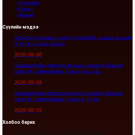
Дэлхийд
Спорт
Архив
Сүүлийн мэдээ
Монгол-Хятадын сэтгүүлчдийн16 дугаар форум
9 дүгээр сард болно
2026-08-06
Өвөлжилтийн бэлтгэл ажлын хүрээнд Шадар
сайд Н.Номтойбаяр Дорноговь ай...
2026-08-06
Өвөлжилтийн бэлтгэл ажлын хүрээнд Шадар
сайд Н.Номтойбаяр Дорнод, Сүхб...
2026-08-05
Холбоо барих
Улаанбаатар хот, Сүхбаатар дүүрэг