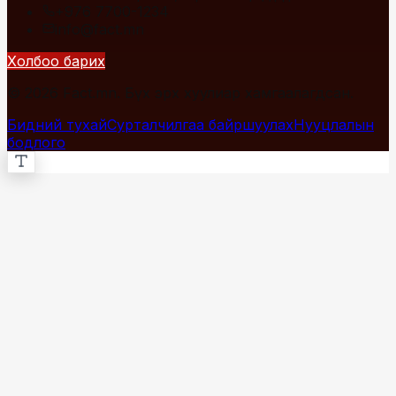
+976 7700-1234
info@fact.mn
Холбоо барих
© 2026 Fact.mn. Бүх эрх хуулиар хамгаалагдсан.
Бидний тухай
Сурталчилгаа байршуулах
Нууцлалын
бодлого