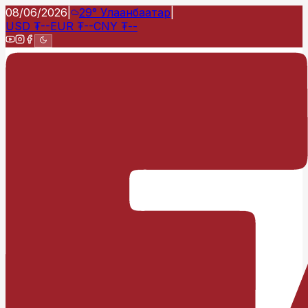
08/06/2026
|
29°
Улаанбаатар
|
USD
₮
--
EUR
₮
--
CNY
₮
--