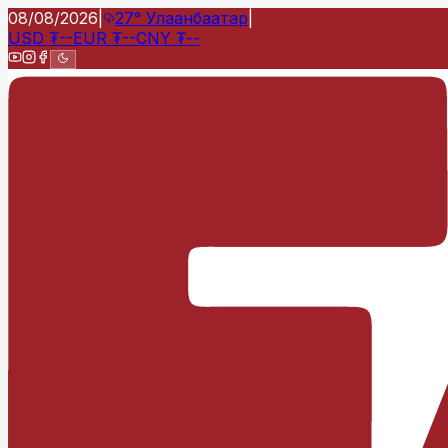
08/08/2026
|
27°
Улаанбаатар
|
USD
₮
--
EUR
₮
--
CNY
₮
--