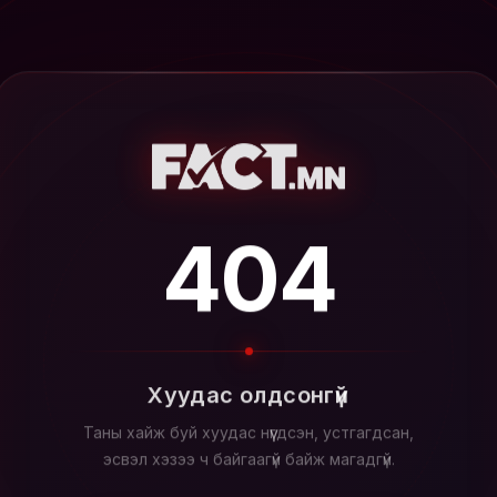
404
Хуудас олдсонгүй
Таны хайж буй хуудас нүүгдсэн, устгагдсан,
эсвэл хэзээ ч байгаагүй байж магадгүй.