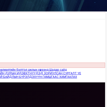
тийн бэлтгэл ажлын хүрээнд Шадар сайд
ДУРЫН ИДЭВХТНҮҮДЭД ЗОРИУЛСАН СУРГАЛТ ҮЕ
АЙДЛЫН БҮРЭЛДЭХҮҮН ГАМШГААС ХАМГААЛАХ