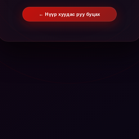
← Нүүр хуудас руу буцах