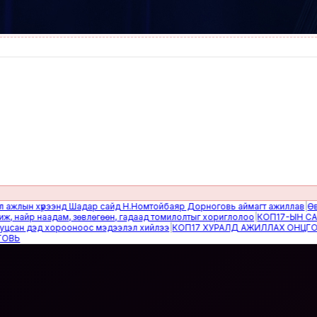
ын хүрээнд Шадар сайд Н.Номтойбаяр Дорноговь аймагт ажиллав
|
Өвөлжил
айр наадам, зөвлөгөөн, гадаад томилолтыг хориглолоо
|
КОП17-ЫН САЙН 
н дэд хорооноос мэдээлэл хийлээ
|
КОП17 ХУРАЛД АЖИЛЛАХ ОНЦГОЙ Б