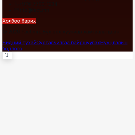
+976 7700-1234
info@fact.mn
Холбоо барих
© 2026 Fact.mn. Бүх эрх хуулиар хамгаалагдсан.
Бидний тухай
Сурталчилгаа байршуулах
Нууцлалын
бодлого