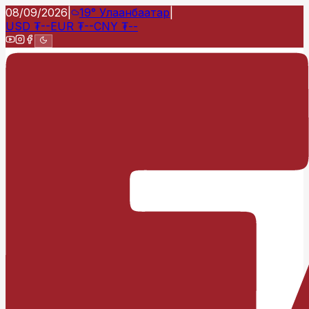
08/09/2026
|
19°
Улаанбаатар
|
USD
₮
--
EUR
₮
--
CNY
₮
--