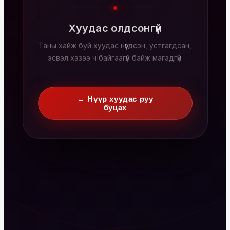
Хуудас олдсонгүй
Таны хайж буй хуудас нүүгдсэн, устгагдсан,
эсвэл хэзээ ч байгаагүй байж магадгүй.
← Нүүр хуудас руу
буцах