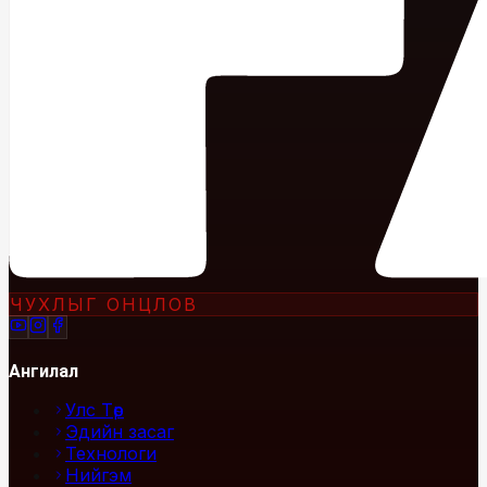
ЧУХЛЫГ ОНЦЛОВ
Ангилал
Улс Төр
Эдийн засаг
Технологи
Нийгэм