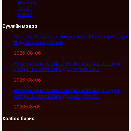
Дэлхийд
Спорт
Архив
Сүүлийн мэдээ
Монгол-Хятадын сэтгүүлчдийн16 дугаар форум
9 дүгээр сард болно
2026-08-06
Өвөлжилтийн бэлтгэл ажлын хүрээнд Шадар
сайд Н.Номтойбаяр Дорноговь ай...
2026-08-06
Өвөлжилтийн бэлтгэл ажлын хүрээнд Шадар
сайд Н.Номтойбаяр Дорнод, Сүхб...
2026-08-05
Холбоо барих
Улаанбаатар хот, Сүхбаатар дүүрэг