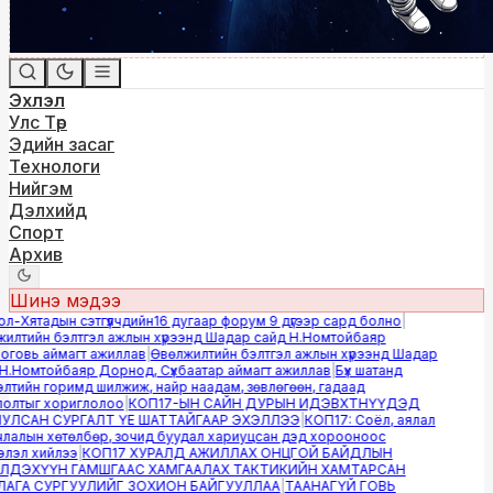
Эхлэл
Улс Төр
Эдийн засаг
Технологи
Нийгэм
Дэлхийд
Спорт
Архив
Шинэ мэдээ
-Хятадын сэтгүүлчдийн16 дугаар форум 9 дүгээр сард болно
|
лтийн бэлтгэл ажлын хүрээнд Шадар сайд Н.Номтойбаяр
овь аймагт ажиллав
|
Өвөлжилтийн бэлтгэл ажлын хүрээнд Шадар
.Номтойбаяр Дорнод, Сүхбаатар аймагт ажиллав
|
Бүх шатанд
тийн горимд шилжиж, найр наадам, зөвлөгөөн, гадаад
лтыг хориглолоо
|
КОП17-ЫН САЙН ДУРЫН ИДЭВХТНҮҮДЭД
ЛСАН СУРГАЛТ ҮЕ ШАТТАЙГААР ЭХЭЛЛЭЭ
|
КОП17: Соёл, аялал
алын хөтөлбөр, зочид буудал хариуцсан дэд хорооноос
эл хийлээ
|
КОП17 ХУРАЛД АЖИЛЛАХ ОНЦГОЙ БАЙДЛЫН
ДЭХҮҮН ГАМШГААС ХАМГААЛАХ ТАКТИКИЙН ХАМТАРСАН
ГА СУРГУУЛИЙГ ЗОХИОН БАЙГУУЛЛАА
|
ТААНАГҮЙ ГОВЬ