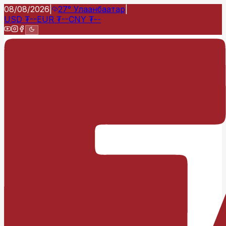
08/08/2026
|
27°
Улаанбаатар
|
USD
₮
--
EUR
₮
--
CNY
₮
--