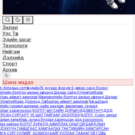
Эхлэл
Улс Төр
Эдийн засаг
Технологи
Нийгэм
Дэлхийд
Спорт
Архив
Шинэ мэдээ
Хятадын сэтгүүлчдийн16 дугаар форум 9 дүгээр сард болно
|
тийн бэлтгэл ажлын хүрээнд Шадар сайд Н.Номтойбаяр
вь аймагт ажиллав
|
Өвөлжилтийн бэлтгэл ажлын хүрээнд Шадар
Номтойбаяр Дорнод, Сүхбаатар аймагт ажиллав
|
Бүх шатанд
ийн горимд шилжиж, найр наадам, зөвлөгөөн, гадаад
тыг хориглолоо
|
КОП17-ЫН САЙН ДУРЫН ИДЭВХТНҮҮДЭД
САН СУРГАЛТ ҮЕ ШАТТАЙГААР ЭХЭЛЛЭЭ
|
КОП17: Соёл, аялал
лын хөтөлбөр, зочид буудал хариуцсан дэд хорооноос
л хийлээ
|
КОП17 ХУРАЛД АЖИЛЛАХ ОНЦГОЙ БАЙДЛЫН
ЭХҮҮН ГАМШГААС ХАМГААЛАХ ТАКТИКИЙН ХАМТАРСАН
А СУРГУУЛИЙГ ЗОХИОН БАЙГУУЛЛАА
|
ТААНАГҮЙ ГОВЬ