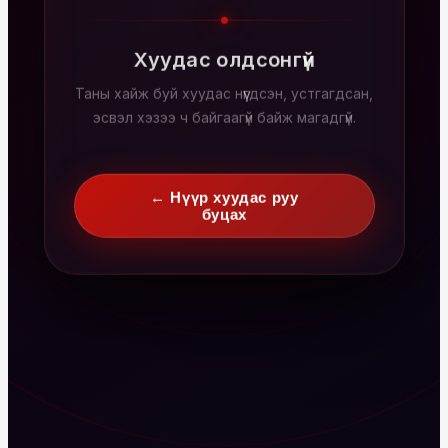
Хуудас олдсонгүй
Таны хайж буй хуудас нүүгдсэн, устгагдсан,
эсвэл хэзээ ч байгаагүй байж магадгүй.
← Нүүр хуудас руу
буцах