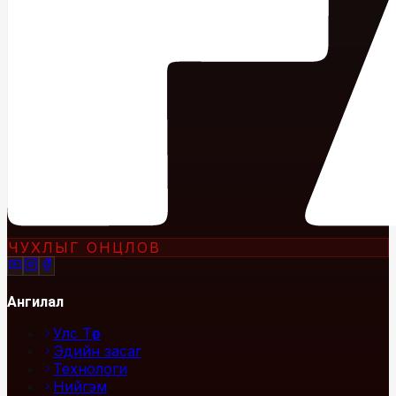
ЧУХЛЫГ ОНЦЛОВ
Ангилал
Улс Төр
Эдийн засаг
Технологи
Нийгэм