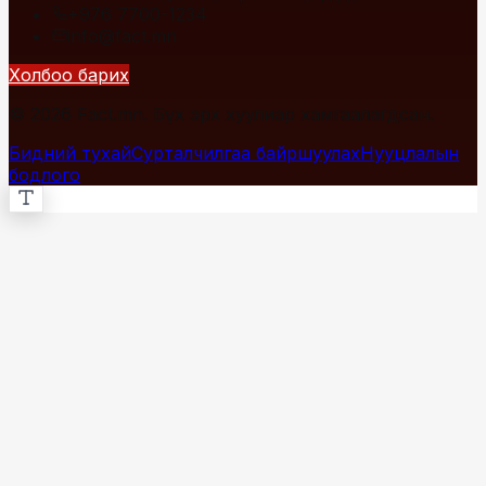
+976 7700-1234
info@fact.mn
Холбоо барих
© 2026 Fact.mn. Бүх эрх хуулиар хамгаалагдсан.
Бидний тухай
Сурталчилгаа байршуулах
Нууцлалын
бодлого