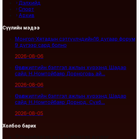
Дэлхийд
Спорт
Архив
Сүүлийн мэдээ
Монгол-Хятадын сэтгүүлчдийн16 дугаар форум
9 дүгээр сард болно
2026-08-06
Өвөлжилтийн бэлтгэл ажлын хүрээнд Шадар
сайд Н.Номтойбаяр Дорноговь ай...
2026-08-06
Өвөлжилтийн бэлтгэл ажлын хүрээнд Шадар
сайд Н.Номтойбаяр Дорнод, Сүхб...
2026-08-05
Холбоо барих
Улаанбаатар хот, Сүхбаатар дүүрэг