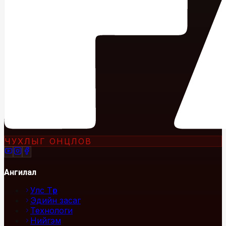
ЧУХЛЫГ ОНЦЛОВ
Ангилал
Улс Төр
Эдийн засаг
Технологи
Нийгэм