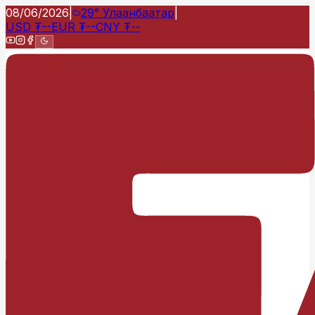
08/06/2026
|
29°
Улаанбаатар
|
USD
₮
--
EUR
₮
--
CNY
₮
--