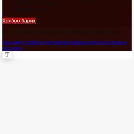
+976 7700-1234
info@fact.mn
Холбоо барих
© 2026 Fact.mn. Бүх эрх хуулиар хамгаалагдсан.
Бидний тухай
Сурталчилгаа байршуулах
Нууцлалын
бодлого