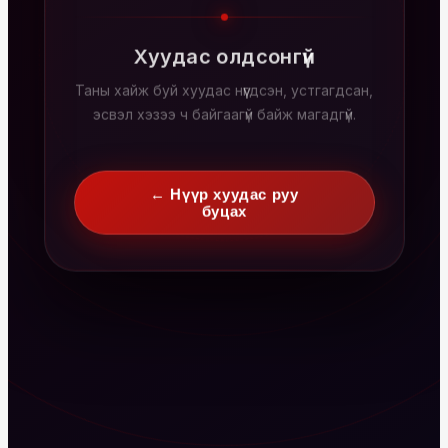
Хуудас олдсонгүй
Таны хайж буй хуудас нүүгдсэн, устгагдсан,
эсвэл хэзээ ч байгаагүй байж магадгүй.
← Нүүр хуудас руу
буцах