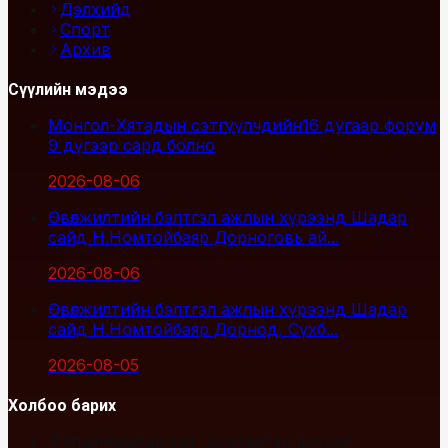
Дэлхийд
Спорт
Архив
Сүүлийн мэдээ
Монгол-Хятадын сэтгүүлчдийн16 дугаар форум
9 дүгээр сард болно
2026-08-06
Өвөлжилтийн бэлтгэл ажлын хүрээнд Шадар
сайд Н.Номтойбаяр Дорноговь ай...
2026-08-06
Өвөлжилтийн бэлтгэл ажлын хүрээнд Шадар
сайд Н.Номтойбаяр Дорнод, Сүхб...
2026-08-05
Холбоо барих
Улаанбаатар хот, Сүхбаатар дүүрэг