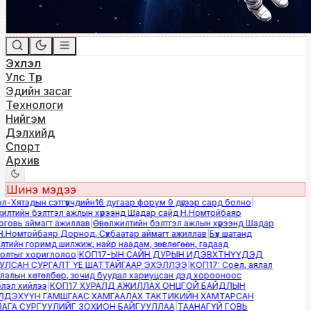
Эхлэл
Улс Төр
Эдийн засаг
Технологи
Нийгэм
Дэлхийд
Спорт
Архив
Шинэ мэдээ
Хятадын сэтгүүлчдийн16 дугаар форум 9 дүгээр сард болно
|
лтийн бэлтгэл ажлын хүрээнд Шадар сайд Н.Номтойбаяр
овь аймагт ажиллав
|
Өвөлжилтийн бэлтгэл ажлын хүрээнд Шадар
Номтойбаяр Дорнод, Сүхбаатар аймагт ажиллав
|
Бүх шатанд
ийн горимд шилжиж, найр наадам, зөвлөгөөн, гадаад
лтыг хориглолоо
|
КОП17-ЫН САЙН ДУРЫН ИДЭВХТНҮҮДЭД
ЛСАН СУРГАЛТ ҮЕ ШАТТАЙГААР ЭХЭЛЛЭЭ
|
КОП17: Соёл, аялал
алын хөтөлбөр, зочид буудал хариуцсан дэд хорооноос
эл хийлээ
|
КОП17 ХУРАЛД АЖИЛЛАХ ОНЦГОЙ БАЙДЛЫН
ДЭХҮҮН ГАМШГААС ХАМГААЛАХ ТАКТИКИЙН ХАМТАРСАН
ГА СУРГУУЛИЙГ ЗОХИОН БАЙГУУЛЛАА
|
ТААНАГҮЙ ГОВЬ