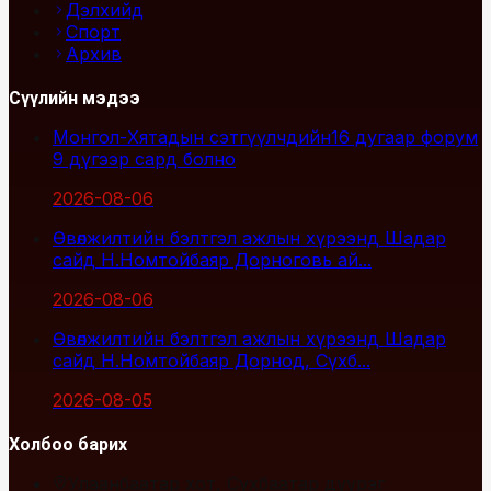
Дэлхийд
Спорт
Архив
Сүүлийн мэдээ
Монгол-Хятадын сэтгүүлчдийн16 дугаар форум
9 дүгээр сард болно
2026-08-06
Өвөлжилтийн бэлтгэл ажлын хүрээнд Шадар
сайд Н.Номтойбаяр Дорноговь ай...
2026-08-06
Өвөлжилтийн бэлтгэл ажлын хүрээнд Шадар
сайд Н.Номтойбаяр Дорнод, Сүхб...
2026-08-05
Холбоо барих
Улаанбаатар хот, Сүхбаатар дүүрэг