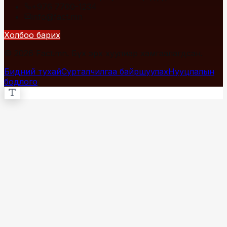
+976 7700-1234
info@fact.mn
Холбоо барих
© 2026 Fact.mn. Бүх эрх хуулиар хамгаалагдсан.
Бидний тухай
Сурталчилгаа байршуулах
Нууцлалын
бодлого