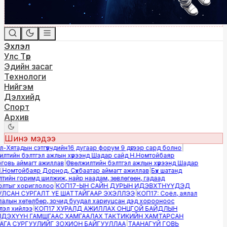
Эхлэл
Улс Төр
Эдийн засаг
Технологи
Нийгэм
Дэлхийд
Спорт
Архив
Шинэ мэдээ
Хятадын сэтгүүлчдийн16 дугаар форум 9 дүгээр сард болно
|
тийн бэлтгэл ажлын хүрээнд Шадар сайд Н.Номтойбаяр
вь аймагт ажиллав
|
Өвөлжилтийн бэлтгэл ажлын хүрээнд Шадар
Номтойбаяр Дорнод, Сүхбаатар аймагт ажиллав
|
Бүх шатанд
ийн горимд шилжиж, найр наадам, зөвлөгөөн, гадаад
тыг хориглолоо
|
КОП17-ЫН САЙН ДУРЫН ИДЭВХТНҮҮДЭД
САН СУРГАЛТ ҮЕ ШАТТАЙГААР ЭХЭЛЛЭЭ
|
КОП17: Соёл, аялал
лын хөтөлбөр, зочид буудал хариуцсан дэд хорооноос
л хийлээ
|
КОП17 ХУРАЛД АЖИЛЛАХ ОНЦГОЙ БАЙДЛЫН
ЭХҮҮН ГАМШГААС ХАМГААЛАХ ТАКТИКИЙН ХАМТАРСАН
А СУРГУУЛИЙГ ЗОХИОН БАЙГУУЛЛАА
|
ТААНАГҮЙ ГОВЬ