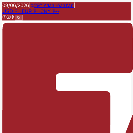
08/06/2026
|
29°
Улаанбаатар
|
USD
₮
--
EUR
₮
--
CNY
₮
--