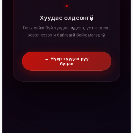
Хуудас олдсонгүй
Таны хайж буй хуудас нүүгдсэн, устгагдсан,
эсвэл хэзээ ч байгаагүй байж магадгүй.
← Нүүр хуудас руу
буцах