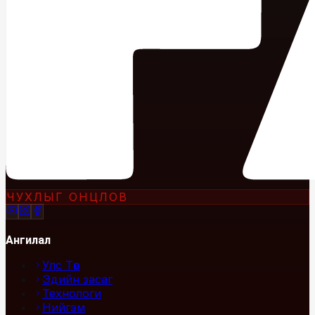
ЧУХЛЫГ ОНЦЛОВ
Ангилал
Улс Төр
Эдийн засаг
Технологи
Нийгэм