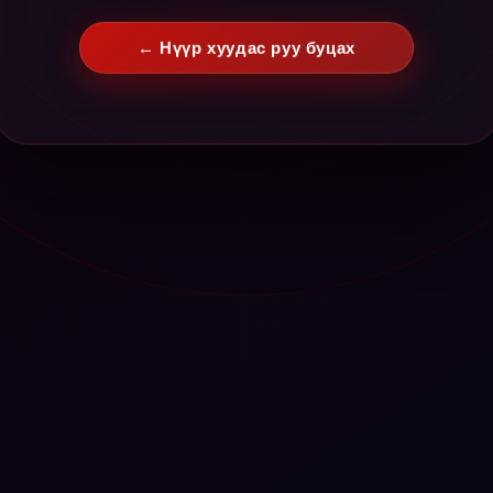
← Нүүр хуудас руу буцах