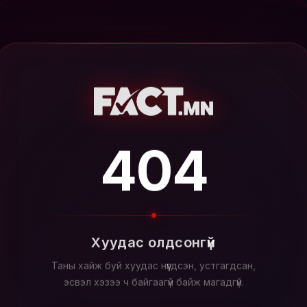
404
Хуудас олдсонгүй
Таны хайж буй хуудас нүүгдсэн, устгагдсан,
эсвэл хэзээ ч байгаагүй байж магадгүй.