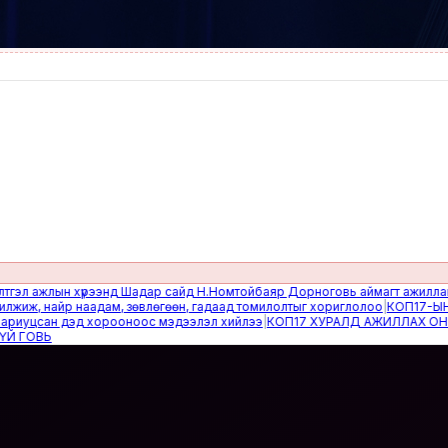
ажлын хүрээнд Шадар сайд Н.Номтойбаяр Дорноговь аймагт ажиллав
|
Өвөл
 найр наадам, зөвлөгөөн, гадаад томилолтыг хориглолоо
|
КОП17-ЫН САЙ
цсан дэд хорооноос мэдээлэл хийлээ
|
КОП17 ХУРАЛД АЖИЛЛАХ ОНЦГОЙ
ВЬ