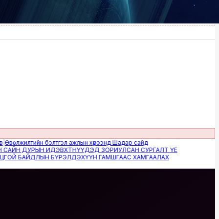
жилтийн бэлтгэл ажлын хүрээнд Шадар сайд
Н ДУРЫН ИДЭВХТНҮҮДЭД ЗОРИУЛСАН СУРГАЛТ ҮЕ
 БАЙДЛЫН БҮРЭЛДЭХҮҮН ГАМШГААС ХАМГААЛАХ