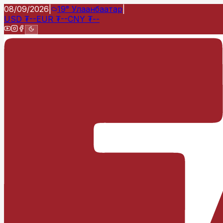
08/09/2026
|
19°
Улаанбаатар
|
USD
₮
--
EUR
₮
--
CNY
₮
--