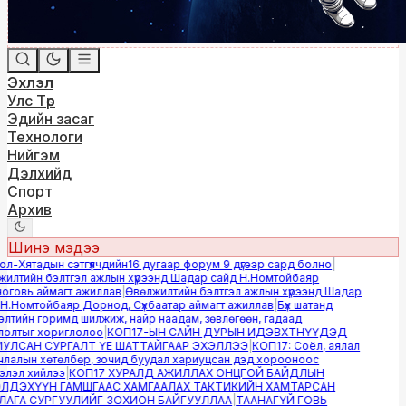
Эхлэл
Улс Төр
Эдийн засаг
Технологи
Нийгэм
Дэлхийд
Спорт
Архив
Шинэ мэдээ
-Хятадын сэтгүүлчдийн16 дугаар форум 9 дүгээр сард болно
|
лтийн бэлтгэл ажлын хүрээнд Шадар сайд Н.Номтойбаяр
овь аймагт ажиллав
|
Өвөлжилтийн бэлтгэл ажлын хүрээнд Шадар
.Номтойбаяр Дорнод, Сүхбаатар аймагт ажиллав
|
Бүх шатанд
тийн горимд шилжиж, найр наадам, зөвлөгөөн, гадаад
лтыг хориглолоо
|
КОП17-ЫН САЙН ДУРЫН ИДЭВХТНҮҮДЭД
ЛСАН СУРГАЛТ ҮЕ ШАТТАЙГААР ЭХЭЛЛЭЭ
|
КОП17: Соёл, аялал
алын хөтөлбөр, зочид буудал хариуцсан дэд хорооноос
эл хийлээ
|
КОП17 ХУРАЛД АЖИЛЛАХ ОНЦГОЙ БАЙДЛЫН
ДЭХҮҮН ГАМШГААС ХАМГААЛАХ ТАКТИКИЙН ХАМТАРСАН
ГА СУРГУУЛИЙГ ЗОХИОН БАЙГУУЛЛАА
|
ТААНАГҮЙ ГОВЬ