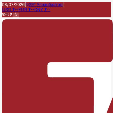
08/07/2026
|
29°
Улаанбаатар
|
USD
₮
--
EUR
₮
--
CNY
₮
--