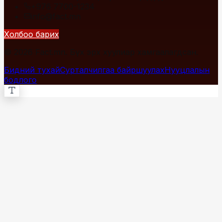
+976 7700-1234
info@fact.mn
Холбоо барих
© 2026 Fact.mn. Бүх эрх хуулиар хамгаалагдсан.
Бидний тухай
Сурталчилгаа байршуулах
Нууцлалын
бодлого