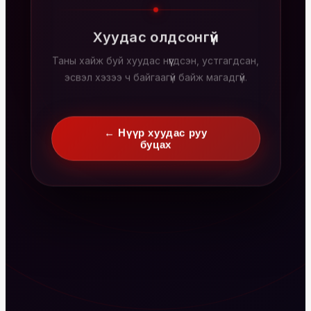
Хуудас олдсонгүй
Таны хайж буй хуудас нүүгдсэн, устгагдсан,
эсвэл хэзээ ч байгаагүй байж магадгүй.
← Нүүр хуудас руу
буцах