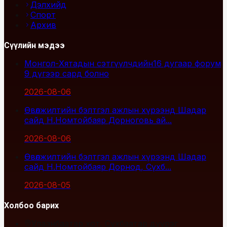
Дэлхийд
Спорт
Архив
Сүүлийн мэдээ
Монгол-Хятадын сэтгүүлчдийн16 дугаар форум
9 дүгээр сард болно
2026-08-06
Өвөлжилтийн бэлтгэл ажлын хүрээнд Шадар
сайд Н.Номтойбаяр Дорноговь ай...
2026-08-06
Өвөлжилтийн бэлтгэл ажлын хүрээнд Шадар
сайд Н.Номтойбаяр Дорнод, Сүхб...
2026-08-05
Холбоо барих
Улаанбаатар хот, Сүхбаатар дүүрэг