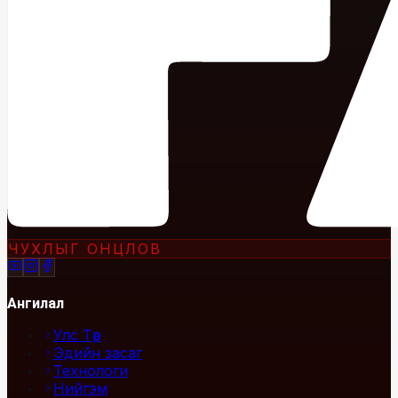
ЧУХЛЫГ ОНЦЛОВ
Ангилал
Улс Төр
Эдийн засаг
Технологи
Нийгэм