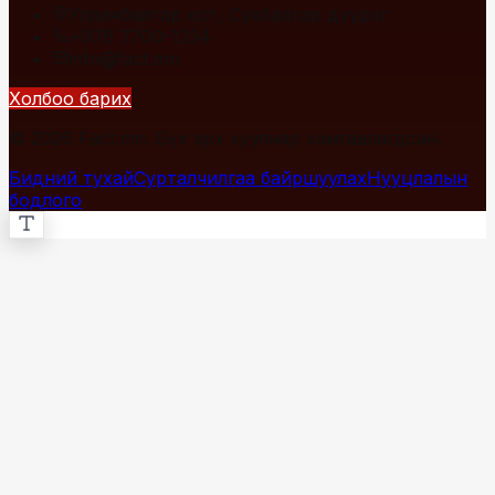
Улаанбаатар хот, Сүхбаатар дүүрэг
+976 7700-1234
info@fact.mn
Холбоо барих
© 2026 Fact.mn. Бүх эрх хуулиар хамгаалагдсан.
Бидний тухай
Сурталчилгаа байршуулах
Нууцлалын
бодлого