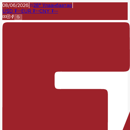
08/06/2026
|
28°
Улаанбаатар
|
USD
₮
--
EUR
₮
--
CNY
₮
--