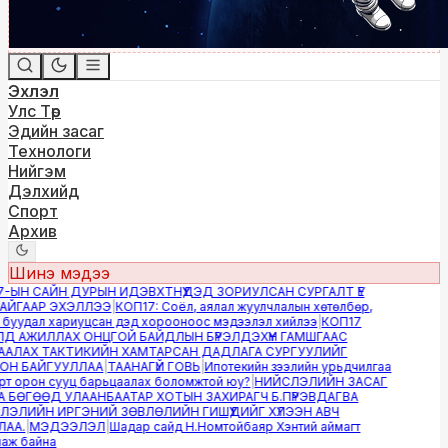
Эхлэл
Улс Төр
Эдийн засаг
Технологи
Нийгэм
Дэлхийд
Спорт
Архив
Шинэ мэдээ
ЫН САЙН ДУРЫН ИДЭВХТНҮҮДЭД ЗОРИУЛСАН СУРГАЛТ ҮЕ
ЙГААР ЭХЭЛЛЭЭ
|
КОП17: Соёл, аялал жуулчлалын хөтөлбөр,
буудал хариуцсан дэд хорооноос мэдээлэл хийлээ
|
КОП17
 АЖИЛЛАХ ОНЦГОЙ БАЙДЛЫН БҮРЭЛДЭХҮҮН ГАМШГААС
АЛАХ ТАКТИКИЙН ХАМТАРСАН ДАДЛАГА СУРГУУЛИЙГ
Н БАЙГУУЛЛАА
|
ТААНАГҮЙ ГОВЬ
|
Ипотекийн зээлийн урьдчилгаа
т орон сууц барьцаалах боломжтой юу?
|
НИЙСЛЭЛИЙН ЗАСАГ
БӨГӨӨД УЛААНБААТАР ХОТЫН ЗАХИРАГЧ Б.ПҮРЭВДАГВА
ЛИЙН ИРГЭНИЙ ЗӨВЛӨЛИЙН ГИШҮҮДИЙГ ХҮЛЭЭН АВЧ
А.
|
МЭДЭЭЛЭЛ
|
Шадар сайд Н.Номтойбаяр Хэнтий аймагт
ж байна