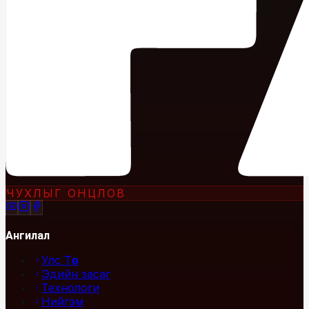
ЧУХЛЫГ ОНЦЛОВ
Ангилал
Улс Төр
Эдийн засаг
Технологи
Нийгэм