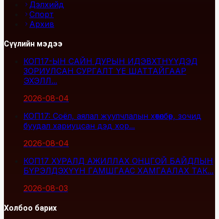
Дэлхийд
Спорт
Архив
Сүүлийн мэдээ
КОП17-ЫН САЙН ДУРЫН ИДЭВХТНҮҮДЭД
ЗОРИУЛСАН СУРГАЛТ ҮЕ ШАТТАЙГААР
ЭХЭЛЛ...
2026-08-04
КОП17: Соёл, аялал жуулчлалын хөтөлбөр, зочид
буудал хариуцсан дэд хор...
2026-08-04
КОП17 ХУРАЛД АЖИЛЛАХ ОНЦГОЙ БАЙДЛЫН
БҮРЭЛДЭХҮҮН ГАМШГААС ХАМГААЛАХ ТАК...
2026-08-03
Холбоо барих