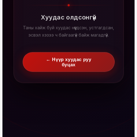
Хуудас олдсонгүй
Таны хайж буй хуудас нүүгдсэн, устгагдсан,
эсвэл хэзээ ч байгаагүй байж магадгүй.
← Нүүр хуудас руу
буцах